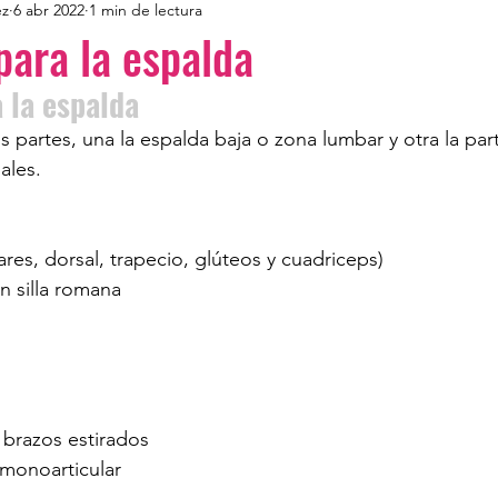
ez
6 abr 2022
1 min de lectura
 para la espalda
a la espalda
s partes, una la espalda baja o zona lumbar y otra la par
ales.
res, dorsal, trapecio, glúteos y cuadriceps)
n silla romana
 brazos estirados
monoarticular 