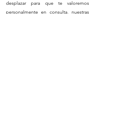
desplazar para que te valoremos
personalmente en consulta, nuestras
instalaciones están en Utrera 41710 -
Sevilla - España.