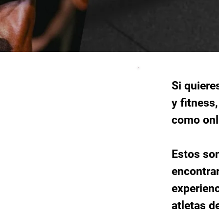
Si quiere
y fitness
como onli
Estos so
encontra
experienc
atletas d