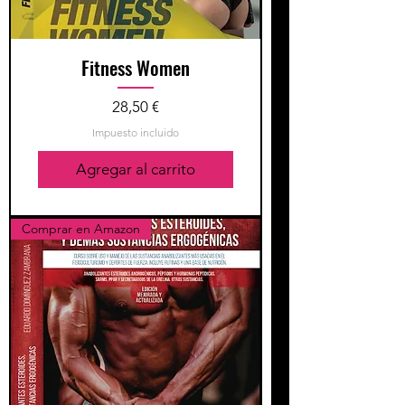
Fitness Women
Precio
28,50 €
Impuesto incluido
Agregar al carrito
Comprar en Amazon