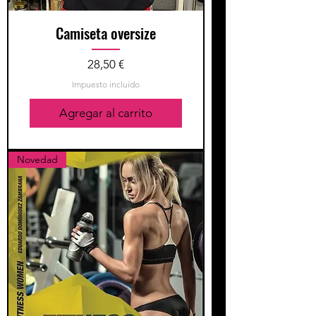
Camiseta oversize
Precio
28,50 €
Impuesto incluido
Agregar al carrito
Novedad