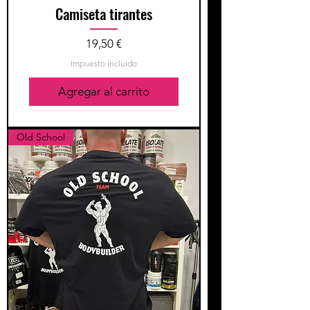
Camiseta tirantes
Precio
19,50 €
Impuesto incluido
Agregar al carrito
Old School