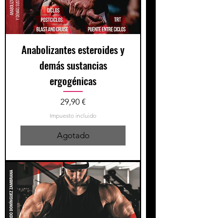
Anabolizantes esteroides y
demás sustancias
ergogénicas
Precio
29,90 €
Impuesto incluido
Agotado