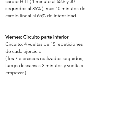
cardio HIIT ( 1 minuto al 65% y 30 
segundos al 85% ), mas 10 minutos de 
cardio lineal al 65% de intensidad.
Viernes: Circuito parte inferior
Circuito: 4 vueltas de 15 repeticiones 
de cada ejercicio
( los 7 ejercicios realizados seguidos, 
luego descansas 2 minutos y vuelta a 
empezar )
- Femoral sentada
- Sentadilla sumo mancuernas
- Sentadillas Hack
- Zancadas mancuerna hacia atrás
- Extensiones de cuádriceps
- Elevaciones de pelvis Hip Thrust 
- Sentadilla sin peso hasta el fallo