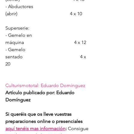
- Abductores 
(abrir)                                            4 x 10
Superserie:
- Gemelo en 
máquina                                          4 x 12
- Gemelo 
sentado                                                4 x 
20
Culturismototal: Eduardo Domínguez
Artículo publicado por: Eduardo 
Domínguez
Si queréis que os lleve vuestras 
preparaciones online o presenciales 
aquí tenéis mas información
:
 Consigue 