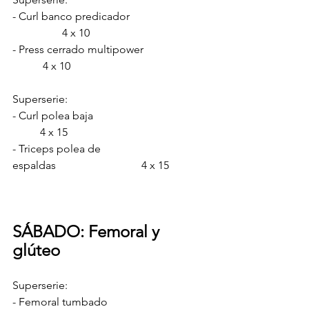
- Curl banco predicador			
                  4 x 10
- Press cerrado multipower                     
           4 x 10
Superserie:
- Curl polea baja                                 	
	4 x 15
- Triceps polea de 
espaldas                               4 x 15
SÁBADO: Femoral y 
glúteo
Superserie:
- Femoral tumbado                     