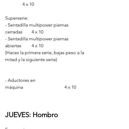
               4 x 10
Superserie:
- Sentadilla multipower piernas 
cerradas        4 x 10
- Sentadilla multipower piernas 
abiertas         4 x 10
(Haces la primera serie, bajas peso a la 
mitad y la siguiente serie)
- Aductores en 
máquina                                    4 x 10
JUEVES: Hombro