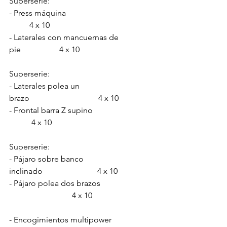
Superserie:
- Press máquina                                           
	4 x 10
- Laterales con mancuernas de 
pie                   4 x 10
Superserie:
- Laterales polea un 
brazo                                  4 x 10
- Frontal barra Z supino                    	
	 4 x 10
Superserie:
- Pájaro sobre banco 
inclinado                           4 x 10
- Pájaro polea dos brazos     
                               4 x 10
- Encogimientos multipower	