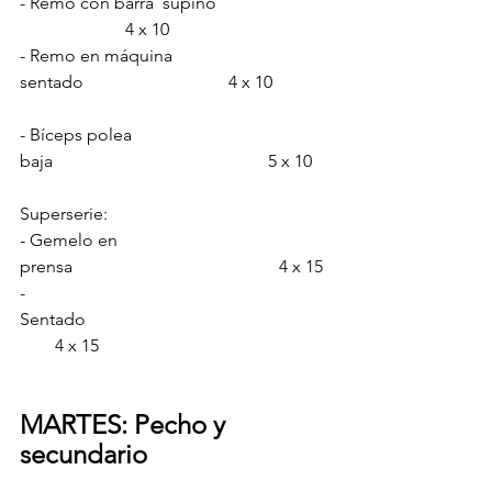
- Remo con barra  supino              
                        4 x 10
- Remo en máquina 
sentado                                 4 x 10
- Bíceps polea 
baja                                                 5 x 10
Superserie:
- Gemelo en 
prensa                                               4 x 15
- 
Sentado                                                        
        4 x 15
MARTES: Pecho y 
secundario