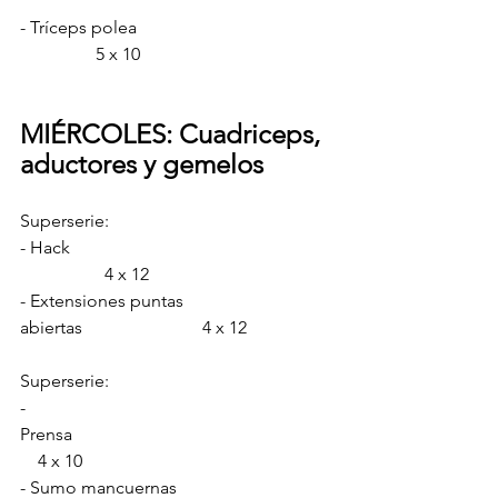
- Tríceps polea 		                  
                 5 x 10
MIÉRCOLES: Cuadriceps, 
aductores y gemelos
Superserie:
- Hack                                               
                   4 x 12
- Extensiones puntas 
abiertas                           4 x 12
Superserie:
- 
Prensa                                                           
    4 x 10
- Sumo mancuernas                            