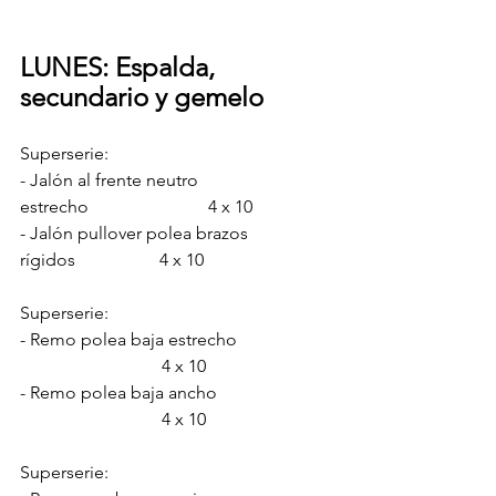
LUNES: Espalda,  
secundario y gemelo
Superserie:
- Jalón al frente neutro 
estrecho                           4 x 10
- Jalón pullover polea brazos 
rígidos                   4 x 10
Superserie:
- Remo polea baja estrecho  
                                4 x 10
- Remo polea baja ancho      
                                4 x 10
Superserie:                       