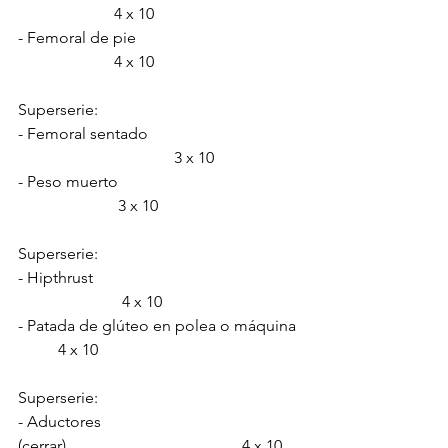
                        4 x 10
- Femoral de pie                         
                        4 x 10
Superserie:
- Femoral sentado       
                                       3 x 10
- Peso muerto                            
                         3 x 10
Superserie:
- Hipthrust                                 
                          4 x 10
- Patada de glúteo en polea o máquina 
          4 x 10
Superserie:
- Aductores 
(cerrar)                                            4 x 10