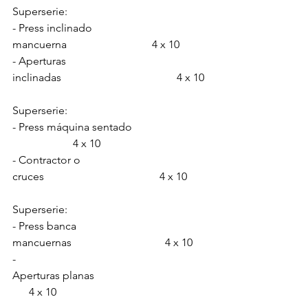
Superserie:
- Press inclinado 
mancuerna                               4 x 10
- Aperturas 
inclinadas                                          4 x 10
Superserie:
- Press máquina sentado              
                      4 x 10
- Contractor o 
cruces                                          4 x 10
Superserie:
- Press banca 
mancuernas                                  4 x 10
- 
Aperturas planas                                         
      4 x 10