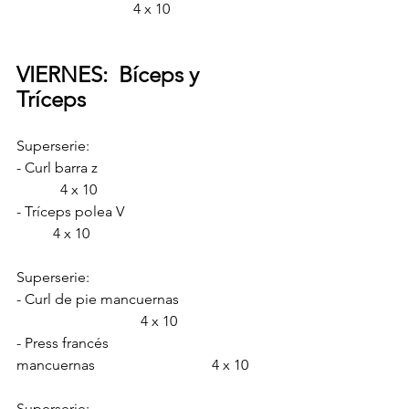
                     	  4 x 10
VIERNES:  Bíceps y 
Tríceps 
Superserie:
- Curl barra z                                             
        	  4 x 10
- Tríceps polea V                                         
          4 x 10
Superserie:
- Curl de pie mancuernas 
                                  4 x 10
- Press francés 
mancuernas                                4 x 10
Superserie: