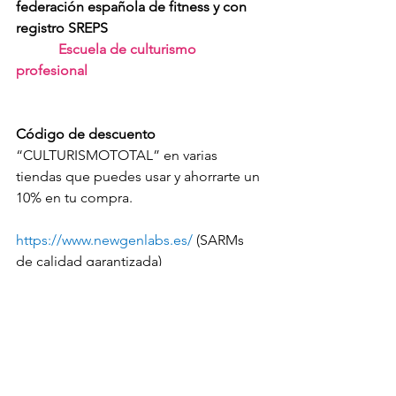
federación española de fitness y con 
registro SREPS
Escuela de culturismo 
profesional
Código de descuento
“CULTURISMOTOTAL” en varias 
tiendas que puedes usar y ahorrarte un 
10% en tu compra.
https://www.newgenlabs.es/
 (SARMs 
de calidad garantizada)
https://www.meatprotein.es/
(Alimentación fitness, hamburguesas, 
pizzas, etc.)
http://www.totalactivity.es/
(suplementación deportiva)
Anabolizantes