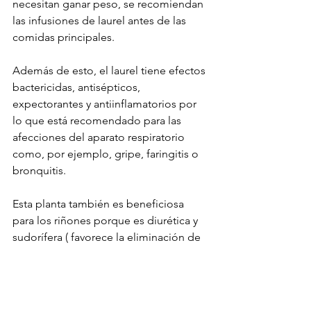
necesitan ganar peso, se recomiendan 
las infusiones de laurel antes de las 
comidas principales.
Además de esto, el laurel tiene efectos 
bactericidas, antisépticos, 
expectorantes y antiinflamatorios por 
lo que está recomendado para las 
afecciones del aparato respiratorio 
como, por ejemplo, gripe, faringitis o 
bronquitis.
Esta planta también es beneficiosa 
para los riñones porque es diurética y 
sudorífera ( favorece la eliminación de 
líquidos ) por lo que es frecuente su 
uso en dietas de adelgazamiento.
Pero además, a través de dicha 