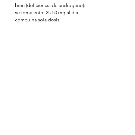
bien (deficiencia de andrógeno): 
se toma entre 25-50 mg al día 
como una sola dosis.
Para el lupus sistémico 
eritematoso (LSE): se usan 200 mg 
al día junto con el tratamiento 
médico convencional pero 
también se han usado dosis de 
hasta 600 mg al día.
Para mejorar la densidad mineral 
ósea en las personas con huesos 
débiles (osteoporosis): se usan 
entre 50-100 mg por día.
Para la disfunción eréctil: se usan 
50 mg por día.
Aumento del rendimiento y 
crecimiento muscular: 100 - 150 
mg. día, dependiendo del peso 