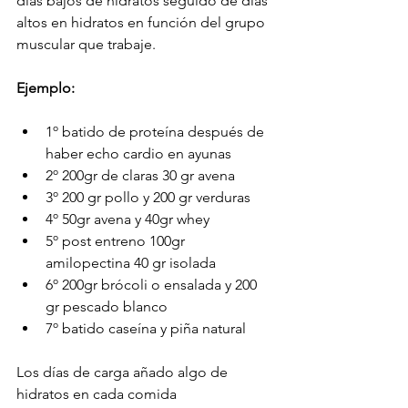
días bajos de hidratos seguido de días 
altos en hidratos en función del grupo 
muscular que trabaje.
Ejemplo:
1º batido de proteína después de 
haber echo cardio en ayunas
2º 200gr de claras 30 gr avena
3º 200 gr pollo y 200 gr verduras
4º 50gr avena y 40gr whey
5º post entreno 100gr 
amilopectina 40 gr isolada
6º 200gr brócoli o ensalada y 200 
gr pescado blanco
7º batido caseína y piña natural
Los días de carga añado algo de 
hidratos en cada comida