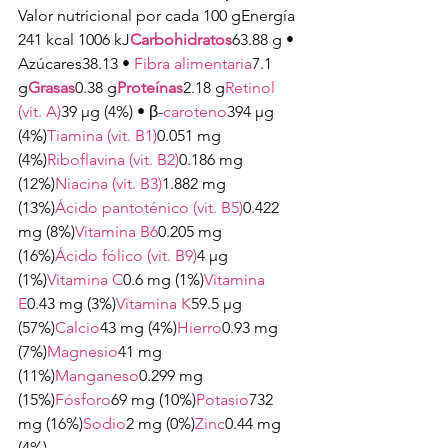
Valor nutricional por cada 100 gEnergía 
241 kcal 1006 kJ
Carbohidratos
63.88 g • 
Azúcares38.13 • 
Fibra alimentaria
7.1 
g
Grasas
0.38 g
Proteínas
2.18 g
Retinol 
(vit. A)
39 μg (4%) • β-
caroteno
394 μg 
(4%)
Tiamina (vit. B1)
0.051 mg 
(4%)
Riboflavina (vit. B2)
0.186 mg 
(12%)
Niacina (vit. B3)
1.882 mg 
(13%)
Ácido pantoténico (vit. B5)
0.422 
mg (8%)
Vitamina B6
0.205 mg 
(16%)
Ácido fólico (vit. B9)
4 μg 
(1%)
Vitamina C
0.6 mg (1%)
Vitamina 
E
0.43 mg (3%)
Vitamina K
59.5 μg 
(57%)
Calcio
43 mg (4%)
Hierro
0.93 mg 
(7%)
Magnesio
41 mg 
(11%)
Manganeso
0.299 mg 
(15%)
Fósforo
69 mg (10%)
Potasio
732 
mg (16%)
Sodio
2 mg (0%)
Zinc
0.44 mg 
(4%)