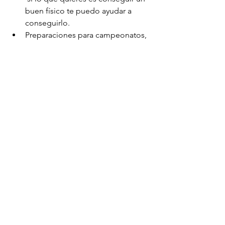
buen físico te puedo ayudar a      
conseguirlo.
Preparaciones para campeonatos,  
    desde regionales hasta 
internacionales, todas las 
categorías: Culturismo,      Classic 
bodybuilding, Classic Physique, 
Mens Physique, Muscular mens      
Physique, Bikini, Bodyfitness, 
Wellness. Equipo culturismototal 
team.
Dietas / nutrición
Salud
Alimentos saludables
Dietas / Nutrición
Salud