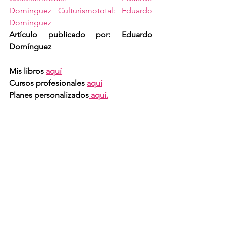
Domínguez
Culturismototal: Eduardo 
Domínguez
Artículo publicado por: Eduardo 
Domínguez
Mis libros 
aquí
Cursos profesionales 
aquí
Planes personalizados
 aquí.
Preparaciones online y presenciales 
por Eduardo Domínguez
 Consigue tus 
objetivos de la mano de un profesional 
con más de 30 años de experiencia. 
Más información 
aquí.
Tanto si quieres competir, como si 
lo que quieres es conseguir un 
buen físico te puedo ayudar a 
conseguirlo.