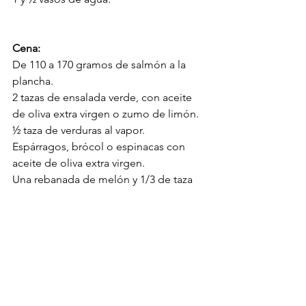
Cena:
De 110 a 170 gramos de salmón a la 
plancha.
2 tazas de ensalada verde, con aceite 
de oliva extra virgen o zumo de limón.
½ taza de verduras al vapor.
Espárragos, brócol o espinacas con 
aceite de oliva extra virgen.
Una rebanada de melón y 1/3 de taza 
de moras frescas.
1 y ½ vasos de agua.
Es aconsejable
Beber de 8 a 10 vasos de agua al día.
Comer las proteínas primero.