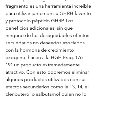
fragmento es una herramienta increíble 
para utilizar junto con su GHRH favorito 
y protocolo péptido GHRP. Los 
beneficios adicionales, sin que 
ninguno de los desagradables efectos 
secundarios no deseados asociados 
con la hormona de crecimiento 
exógeno, hacen a la HGH Frag. 176-
191 un producto extremadamente 
atractivo. Con esto podremos eliminar 
algunos productos utilizados con sus 
efectos secundarios como la T3, T4, el 
clenbuterol o salbutamol quien no lo 
tolere o la HGH quien tenga 
sensibilidad a la insulina.
Culturismototal: Eduardo Domínguez
Artículo publicado por: Eduardo 