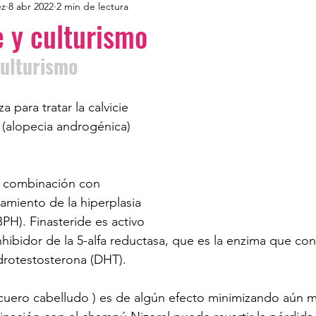
ez
8 abr 2022
2 min de lectura
e y culturismo
culturismo
za para tratar la calvicie 
(alopecia androgénica) 
n combinación con 
amiento de la hiperplasia 
PH). Finasteride es activo 
inhibidor de la 5-alfa reductasa, que es la enzima que conv
drotestosterona (DHT). 
cuero cabelludo ) es de algún efecto minimizando aún m