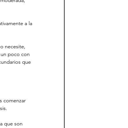
a moderada, 
tivamente a la 
o necesite, 
r un poco con 
ecundarios que 
es comenzar 
sis.
ia que son 