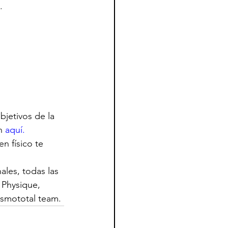
.
bjetivos de la 
n 
aquí.
n físico te 
les, todas las 
 Physique, 
rismototal team.