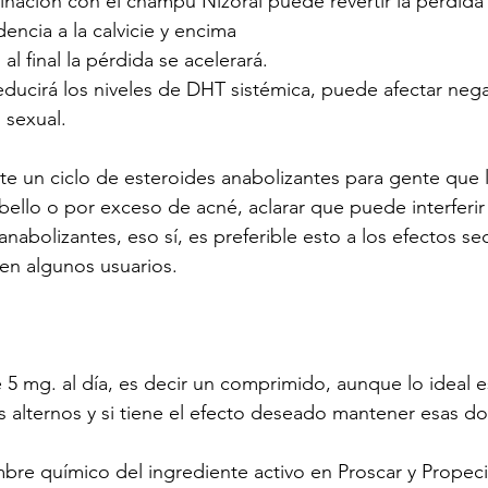
inación con el champú Nizoral puede revertir la pérdid
encia a la calvicie y encima
 al final la pérdida se acelerará.
educirá los niveles de DHT sistémica, puede afectar nega
 sexual.
e un ciclo de esteroides anabolizantes para gente que l
bello o por exceso de acné, aclarar que puede interferi
anabolizantes, eso sí, es preferible esto a los efectos s
 en algunos usuarios.
 5 mg. al día, es decir un comprimido, aunque lo ideal 
s alternos y si tiene el efecto deseado mantener esas do
mbre químico del ingrediente activo en Proscar y Propec