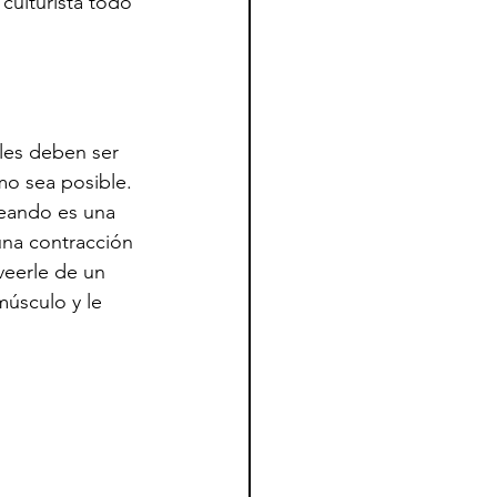
ulturista todo 
les deben ser 
mo sea posible. 
eando es una 
na contracción 
eerle de un 
úsculo y le 