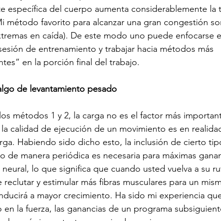
te específica del cuerpo aumenta considerablemente la 
i método favorito para alcanzar una gran congestión son
extremas en caída). De este modo uno puede enfocarse e
a sesión de entrenamiento y trabajar hacia métodos más 
es” en la porción final del trabajo.
 algo de levantamiento pesado
 métodos 1 y 2, la carga no es el factor más important
a; la calidad de ejecución de un movimiento es en realida
rga. Habiendo sido dicho esto, la inclusión de cierto tip
o de manera periódica es necesaria para máximas ganan
 neural, lo que significa que cuando usted vuelva a su rut
 reclutar y estimular más fibras musculares para un mismo
ducirá a mayor crecimiento. Ha sido mi experiencia qu
en la fuerza, las ganancias de un programa subsiguient