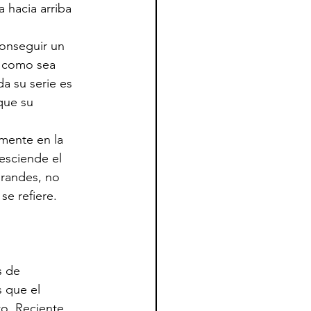
 hacia arriba 
onseguir un 
e como sea 
a su serie es 
que su 
emente en la 
esciende el 
grandes, no 
se refiere.
s de
 que el 
o. Reciente 