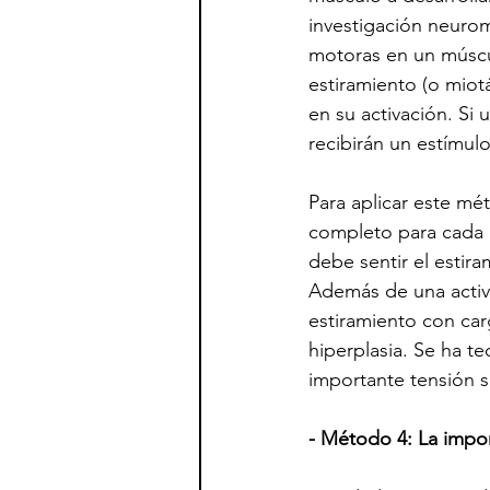
investigación neurom
motoras en un múscul
estiramiento (o miot
en su activación. Si
recibirán un estímul
Para aplicar este mét
completo para cada m
debe sentir el estira
Además de una activa
estiramiento con car
hiperplasia. Se ha t
importante tensión s
- Método 4: La impor