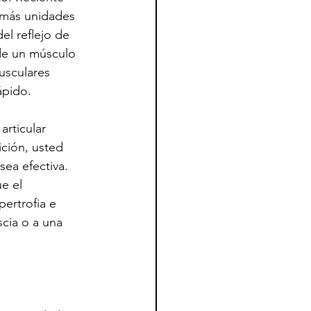
 más unidades 
l reflejo de 
 de un músculo 
usculares 
ápido.
articular 
ción, usted 
sea efectiva. 
e el 
ertrofia e 
cia o a una 