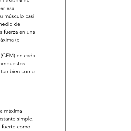
flexionar su 
er esa 
u músculo casi 
medio de 
s fuerza en una 
áxima (e 
a (CEM) en cada 
 compuestos 
o tan bien como 
la máxima 
stante simple. 
 fuerte como 