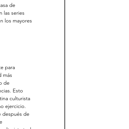
tasa de 
 las series
n los mayores 
e para 
d más 
o de 
cias. Esto 
ina culturista 
 ejercicio. 
e después de 
e