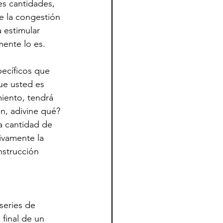
s cantidades, 
 la congestión 
 estimular 
mente lo es.
ecíficos que 
ue usted es 
miento, tendrá 
n, adivine qué? 
a cantidad de 
ivamente la 
nstrucción 
series de 
final de un 