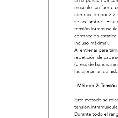
En la porción de com
músculo tan fuerte c
contracción por 2-3 
se acalambre!. Esta
tensión intramuscula
contracción estátic
incluso máxima). 
Al entrenar para tam
repetición de cada s
(press de banca, sen
los ejercicios de ais
- Método 2: Tensión
Este método se rela
tensión intramuscula
Durante todo el ran