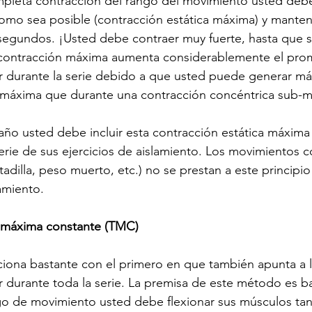
pleta contracción del rango del movimiento usted debe 
omo sea posible (contracción estática máxima) y manten
segundos. ¡Usted debe contraer muy fuerte, hasta que s
 contracción máxima aumenta considerablemente el pro
r durante la serie debido a que usted puede generar má
a máxima que durante una contracción concéntrica sub-m
año usted debe incluir esta contracción estática máxim
erie de sus ejercicios de aislamiento. Los movimientos
tadilla, peso muerto, etc.) no se prestan a este principi
lamiento.
 máxima constante (TMC)
ciona bastante con el primero en que también apunta a 
r durante toda la serie. La premisa de este método es ba
go de movimiento usted debe flexionar sus músculos tan