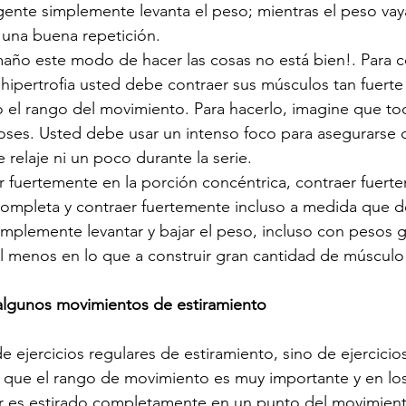
ente simplemente levanta el peso; mientras el peso vaya
 una buena repetición. 
maño este modo de hacer las cosas no está bien!. Para c
hipertrofia usted debe contraer sus músculos tan fuert
 el rango del movimiento. Para hacerlo, imagine que tod
oses. Usted debe usar un intenso foco para asegurarse 
relaje ni un poco durante la serie. 
er fuertemente en la porción concéntrica, contraer fuert
completa y contraer fuertemente incluso a medida que d
implemente levantar y bajar el peso, incluso con pesos 
al menos en lo que a construir gran cantidad de músculo 
 algunos movimientos de estiramiento
 ejercicios regulares de estiramiento, sino de ejercicio
 que el rango de movimiento es muy importante y en los
ar es estirado completamente en un punto del movimient