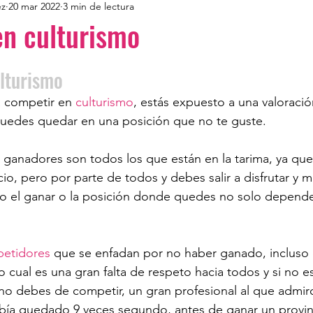
ez
20 mar 2022
3 min de lectura
en culturismo
lturismo
 competir en 
culturismo
, estás expuesto a una valoració
puedes quedar en una posición que no te guste. 
 ganadores son todos los que están en la tarima, ya qu
icio, pero por parte de todos y debes salir a disfrutar y m
ro el ganar o la posición donde quedes no solo depende 
etidores
 que se enfadan por no haber ganado, inclus
o cual es una gran falta de respeto hacia todos y si no 
 no debes de competir, un gran profesional al que admi
bía quedado 9 veces segundo, antes de ganar un provinc