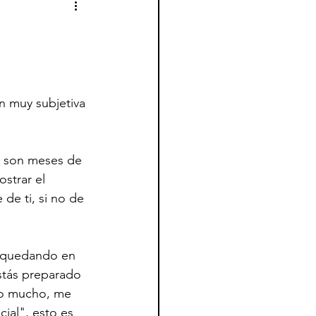
n muy subjetiva 
e son meses de 
ostrar el 
de ti, si no de 
o quedando en 
estás preparado 
ro mucho, me 
ial", esto es 