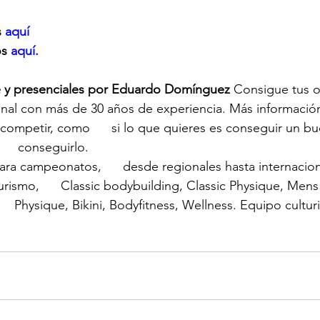
 
aquí
os
 aquí.
e y presenciales por Eduardo Domínguez
 Consigue tus o
nal con más de 30 años de experiencia. Más informació
 competir, como      si lo que quieres es conseguir un bue
    conseguirlo.
ra campeonatos,      desde regionales hasta internaciona
urismo,      Classic bodybuilding, Classic Physique, Mens
   Physique, Bikini, Bodyfitness, Wellness. Equipo cultu