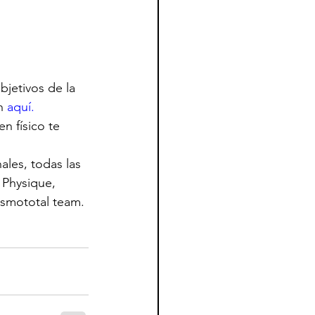
bjetivos de la 
n 
aquí.
n físico te 
les, todas las 
 Physique, 
rismototal team.