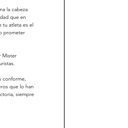
ena la cabeza 
erdad que en 
tu atleta es el 
no prometer 
 Mister 
ristas.
is conforme, 
eros que lo han 
ctoria, siempre 