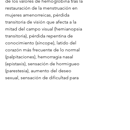
de los valores de hemoglobina tras la 
restauración de la menstruación en 
mujeres amenorreicas, pérdida 
transitoria de visión que afecta a la 
mitad del campo visual (hemianopsia 
transitoria), pérdida repentina de 
conocimiento (síncope), latido del 
corazón más frecuente de lo normal 
(palpitaciones), hemorragia nasal 
(epistaxis), sensación de hormigueo 
(parestesia), aumento del deseo 
sexual, sensación de dificultad para 
respirar (disnea), pérdida de cabello 
(alopecia), erupción, retención de 
líquido (edema), reacción alérgica 
exagerada (reacción de 
hipersensibilidad), formación de tejido 
fibrótico en algún órgano (fibrosis), 
incluyendo en el pulmón, cumulación 