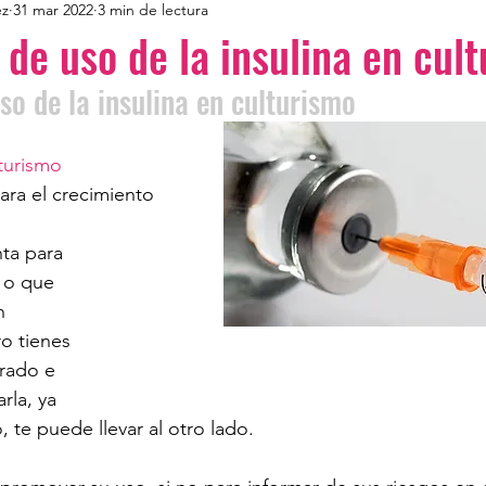
ez
31 mar 2022
3 min de lectura
 de uso de la insulina en cul
so de la insulina en culturismo
turismo
 para el crecimiento 
ta para 
 o que 
n 
o tienes 
rado e 
rla, ya 
, te puede llevar al otro lado. 