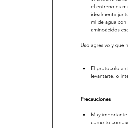
el entreno es mu
idealmente junt
ml de agua con 3
aminoácidos ese
Uso agresivo y que 
El protocolo an
levantarte, o in
Precauciones
Muy importante 
como tu compañe