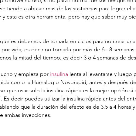
promover su uso, si no para informar de sus riesgos en 
se tiende a abusar mas de las sustancias para lograr el 
 y esta es otra herramienta, pero hay que saber muy bie
e es debemos de tomarla en ciclos para no crear una r
 por vida, es decir no tomarla por más de 6 - 8 semanas 
enos la mitad del tiempo, es decir 3 o 4 semanas de de
mucho y empieza por 
insulina
 lenta al levantarse y luego p
ápida como la Humalog o Novorapid, antes y después de
o que usar solo la insulina rápida es la mejor opción si 
. Es decir puedes utilizar la insulina rápida antes del en
abiendo que la duración del efecto es de 3,5 a 4 horas 
de ambas inyecciones.