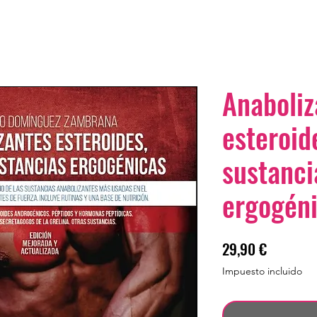
Anaboliz
esteroid
sustanci
ergogén
Precio
29,90 €
Impuesto incluido