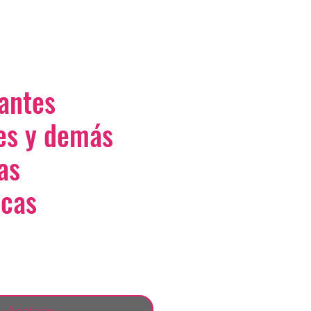
antes
es y demás
as
icas
Agotado