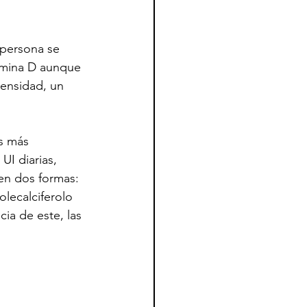
 persona se 
amina D aunque 
tensidad, un 
s más 
I diarias, 
en dos formas: 
olecalciferolo 
cia de este, las 