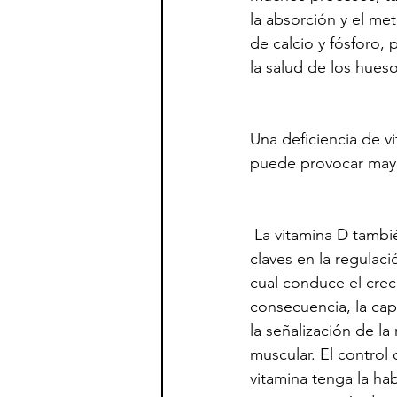
la absorción y el me
de calcio y fósforo
la salud de los hueso
Una deficiencia de v
puede provocar mayo
 La vitamina D también regula muchos de los genes del genoma humano. Uno de los genes 
claves en la regulaci
cual conduce el crec
consecuencia, la capa
la señalización de l
muscular. El control 
vitamina tenga la hab