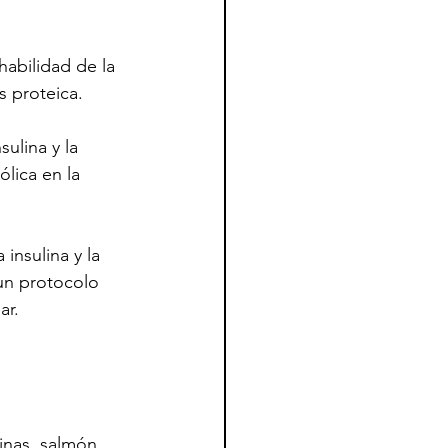
habilidad de la 
is proteica.
ulina y la 
lica en la 
insulina y la 
un protocolo 
ar.
inas, salmón, 