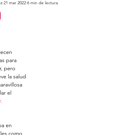
ez
21 mar 2022
6 min de lectura
D
recen 
as para 
r, pero 
ve la salud 
ravillosa 
ar el 
.
pa en 
ales como 