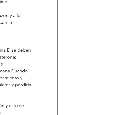
irlos.
zón y a los 
con la 
mina D se deben 
sterona; 
de 
ormona.Cuando 
azamiento y 
lares y pérdida 
́n y esto se 
s 