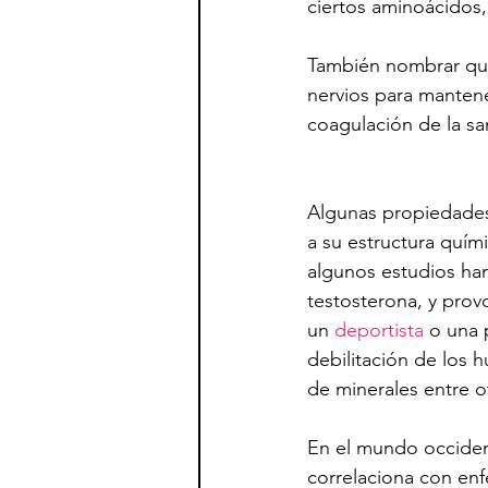
ciertos aminoácidos
También nombrar que 
nervios para mantener
coagulación de la sa
Algunas propiedades
a su estructura quím
algunos estudios han
testosterona, y pro
un 
deportista
 o una 
debilitación de los
de minerales entre o
En el mundo occident
correlaciona con enf