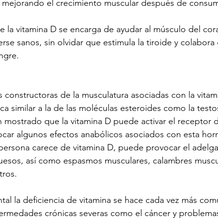
, mejorando el crecimiento muscular después de consum
la vitamina D se encarga de ayudar al músculo del cora
se sanos, sin olvidar que estimula la tiroide y colabora 
ngre.
 constructoras de la musculatura asociadas con la vita
ica similar a la de las moléculas esteroides como la testo
 mostrado que la vitamina D puede activar el receptor 
vocar algunos efectos anabólicos asociados con esta h
persona carece de vitamina D, puede provocar el adelg
 huesos, así como espasmos musculares, calambres muscu
tros. 
al la deficiencia de vitamina se hace cada vez más comu
ermedades crónicas severas como el cáncer y problema