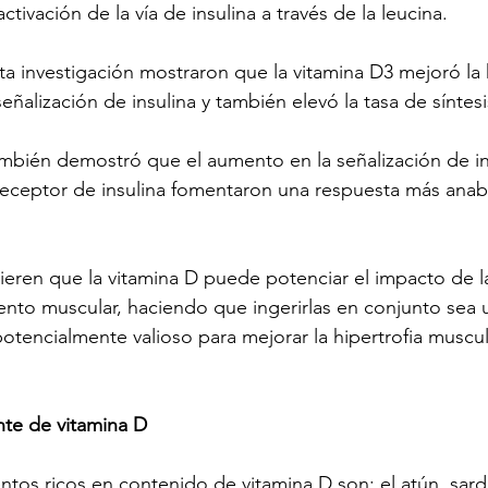
tivación de la vía de insulina a través de la leucina.
a investigación mostraron que la vitamina D3 mejoró la 
eñalización de insulina y también elevó la tasa de síntes
ambién demostró que el aumento en la señalización de ins
receptor de insulina fomentaron una respuesta más anabó
eren que la vitamina D puede potenciar el impacto de la 
iento muscular, haciendo que ingerirlas en conjunto sea 
otencialmente valioso para mejorar la hipertrofia muscul
te de vitamina D
ntos ricos en contenido de vitamina D son: el atún, sard