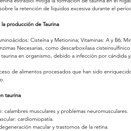
ina estradiol mitiga la formación de taurina en el híga
sobre la retención de líquidos excesiva durante el perío
n la producción de Taurina
Aminoácidos: Cisteína y Metionina; Vitaminas: A y B6; Min
nzimas Necesarias, como descarboxilasa cisteinsulfínico
taurina en organismo, debido a infección por cándida y/
eso de alimentos procesados que han sido enriquecido
o.
n taurina
o: calambres musculares y problemas neuromusculares.
scular: cardiomiopatía. 
degeneración macular y trastornos de la retina. 