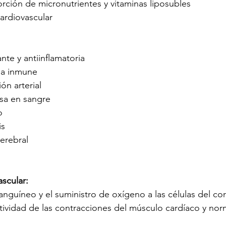
rción de micronutrientes y vitaminas liposubles
cardiovascular
nte y antiinflamatoria
ma inmune
ón arterial
sa en sangre
o
is
cerebral
ascular:
sanguíneo y el suministro de oxígeno a las células del co
ividad de las contracciones del músculo cardíaco y norm