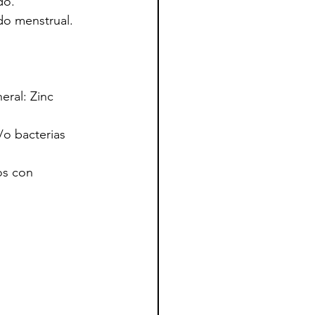
do.
do menstrual.
eral: Zinc 
 
o bacterias 
s con 