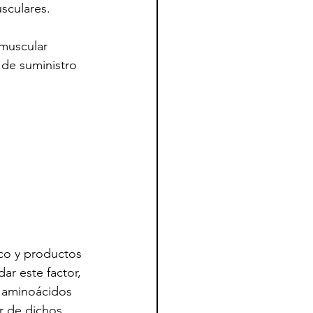
sculares.
 muscular 
 de suministro 
co y productos 
ar este factor, 
r aminoácidos 
ir de dichos 