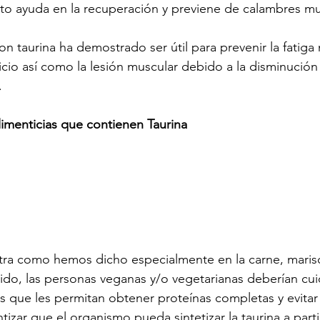
to ayuda en la recuperación y previene de calambres mu
n taurina ha demostrado ser útil para prevenir la fatiga
cicio así como la lesión muscular debido a la disminución
.
alimenticias que contienen Taurina
ntra como hemos dicho especialmente en la carne, maris
ido, las personas veganas y/o vegetarianas deberían cuid
os que les permitan obtener proteínas completas y evita
ntizar que el organismo pueda sintetizar la taurina a part