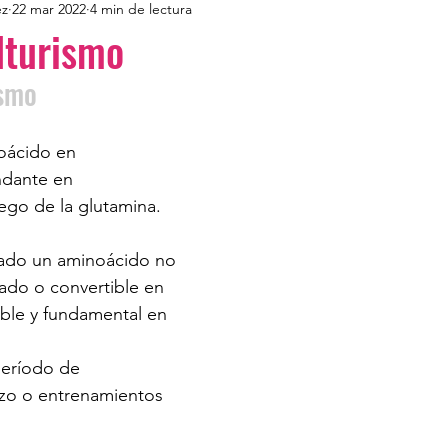
ez
22 mar 2022
4 min de lectura
lturismo
ismo
noácido en 
ndante en 
uego de la glutamina. 
ado un aminoácido no 
ado o convertible en 
ible y fundamental en 
período de 
zo o entrenamientos 