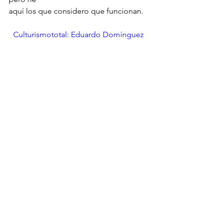
aquí los que considero que funcionan.
Culturismototal: Eduardo Domínguez
Artículo publicado por: Eduardo 
Domínguez
Mis libros 
aquí
Cursos profesionales 
aquí
Planes personalizados
 aquí.
Preparaciones online y presenciales 
por Eduardo Domínguez
 Consigue tus 
objetivos de la mano de un profesional 
con más de 30 años de experiencia. 
Más información 
aquí.
Tanto si quieres competir, como     
 si lo que quieres es conseguir un 
buen físico te puedo ayudar a      
conseguirlo.