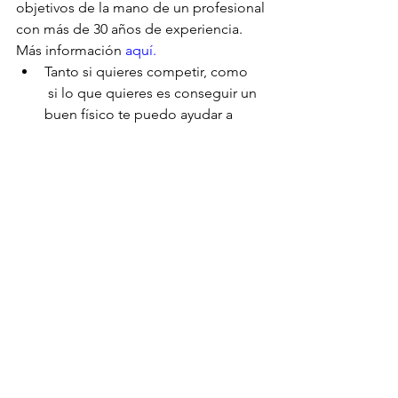
objetivos de la mano de un profesional 
con más de 30 años de experiencia. 
Más información 
aquí.
Tanto si quieres competir, como     
 si lo que quieres es conseguir un 
buen físico te puedo ayudar a      
conseguirlo.
Preparaciones para campeonatos,  
    desde regionales hasta 
internacionales, todas las 
categorías: Culturismo,      Classic 
bodybuilding, Classic Physique, 
Mens Physique, Muscular mens      
Physique, Bikini, Bodyfitness, 
Wellness. Equipo culturismototal 
team.
Suplementos
Suplementos