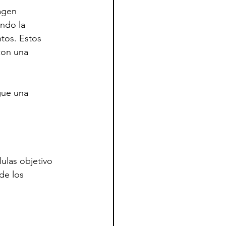
agen 
ndo la 
tos. Estos 
con una 
gue una 
ulas objetivo 
de los 