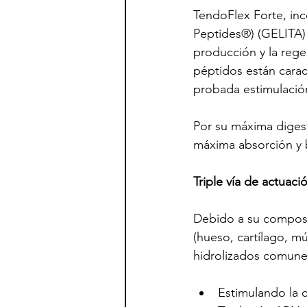
TendoFlex Forte, inc
Peptides®) (GELITA)
producción y la reg
péptidos están carac
probada estimulación
Por su máxima digest
máxima absorción y b
Triple vía de actuaci
Debido a su composic
(hueso, cartílago, mú
hidrolizados comune
Estimulando la c