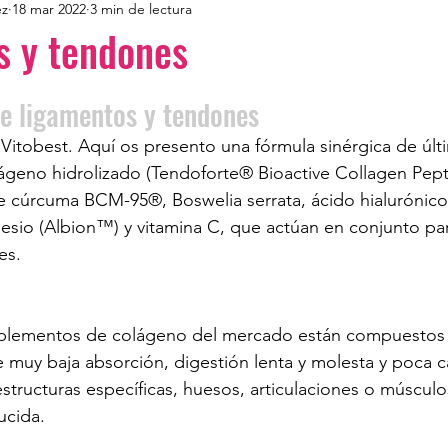
ez
18 mar 2022
3 min de lectura
s y tendones
e ligamentos y tendones 
Vitobest. Aquí os presento una fórmula sinérgica de últ
ágeno hidrolizado (Tendoforte® Bioactive Collagen Pept
e cúrcuma BCM-95®, Boswelia serrata, ácido hialurónico,
esio (Albion™) y vitamina C, que actúan en conjunto par
es.
uplementos de colágeno del mercado están compuestos
e muy baja absorción, digestión lenta y molesta y poca 
estructuras específicas, huesos, articulaciones o músculo
ucida.