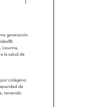
ima generación 
ides®) 
 Leucina, 
a la salud de 
 por colágeno 
capacidad de 
s, teniendo 