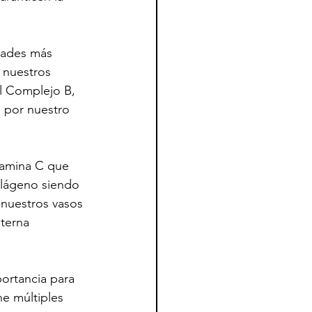
dades más 
 nuestros 
l Complejo B, 
 por nuestro 
tamina C que 
olágeno siendo 
 nuestros vasos 
terna 
ortancia para 
e múltiples 