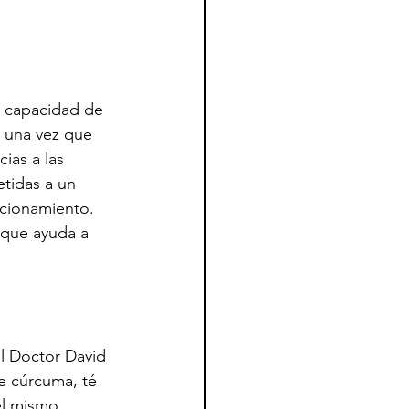
a capacidad de 
e una vez que 
ias a las 
tidas a un 
ncionamiento. 
 que ayuda a 
l Doctor David 
e cúrcuma, té 
l mismo. 