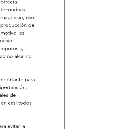
correcta 
itocondrias 
l magnesio, eso 
a producción de 
 motivo, es 
gnesio 
eoporosis, 
 como alcalino 
importante para 
ipertensión. 
ales de 
 en casi todos 
….
a evitar la 