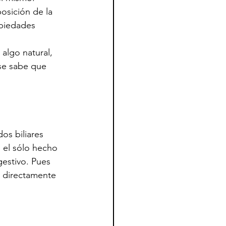
sición de la 
opiedades 
algo natural, 
 se sabe que 
os biliares 
 el sólo hecho 
gestivo. Pues 
e directamente 