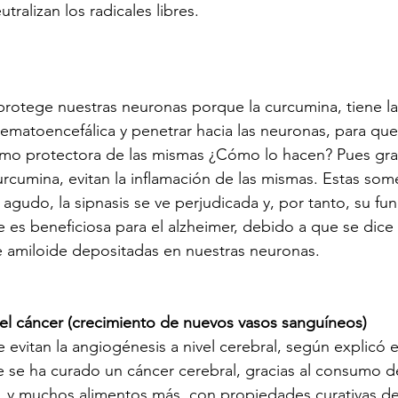
tralizan los radicales libres.
protege nuestras neuronas porque la curcumina, tiene l
 hematoencefálica y penetrar hacia las neuronas, para qu
como protectora de las mismas ¿Cómo lo hacen? Pues grac
rcumina, evitan la inflamación de las mismas. Estas some
 agudo, la sipnasis se ve perjudicada y, por tanto, su fu
es beneficiosa para el alzheimer, debido a que se dice
de amiloide depositadas en nuestras neuronas.
el cáncer (crecimiento de nuevos vasos sanguíneos)
evitan la angiogénesis a nivel cerebral, según explicó e
 se ha curado un cáncer cerebral, gracias al consumo d
… y muchos alimentos más, con propiedades curativas de