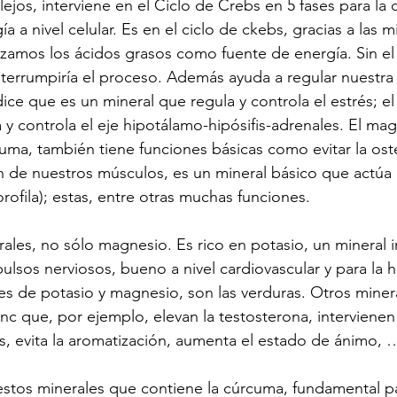
 lejos, interviene en el Ciclo de Crebs en 5 fases para la 
 a nivel celular. Es en el ciclo de ckebs, gracias a las m
lizamos los ácidos grasos como fuente de energía. Sin e
interrumpiría el proceso. Además ayuda a regular nuestr
dice que es un mineral que regula y controla el estrés; el
 y controla el eje hipotálamo-hipósifis-adrenales. El ma
uma, también tiene funciones básicas como evitar la ost
ón de nuestros músculos, es un mineral básico que actúa
orofila); estas, entre otras muchas funciones.
rales, no sólo magnesio. Es rico en potasio, un mineral 
ulsos nerviosos, bueno a nivel cardiovascular y para la h
tes de potasio y magnesio, son las verduras. Otros miner
inc que, por ejemplo, elevan la testosterona, intervienen
, evita la aromatización, aumenta el estado de ánimo, 
 estos minerales que contiene la cúrcuma, fundamental par