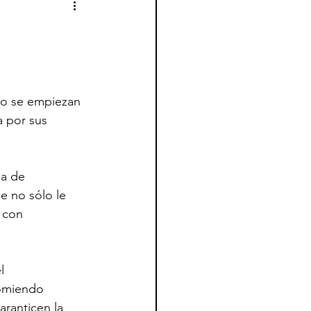
do se empiezan 
a por sus 
a de 
e no sólo le 
 con 
l 
omiendo 
ranticen la 