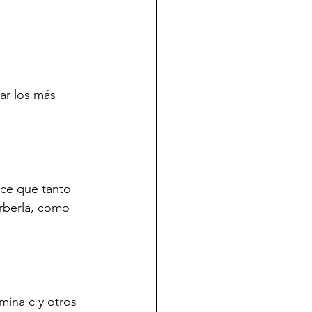
ar los más 
ice que tanto 
orberla, como 
mina c y otros 