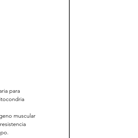
ria para 
itocondria 
ógeno muscular 
resistencia 
mpo.