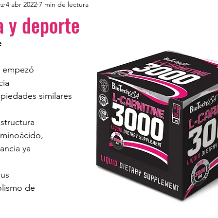
ez
4 abr 2022
7 min de lectura
a y deporte
e
e empezó 
cia 
opiedades similares 
structura 
aminoácido, 
tancia ya 
 
sus 
olismo de 