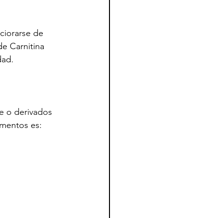
ciorarse de 
e Carnitina 
dad.
e o derivados 
imentos es: 