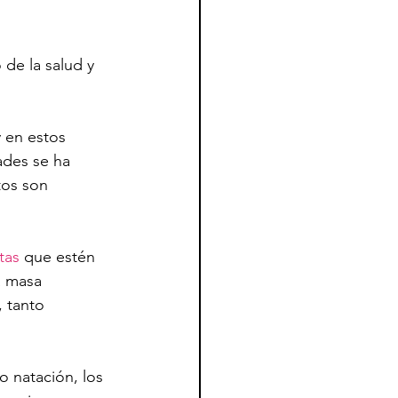
de la salud y 
 en estos 
ades se ha 
tos son 
tas
 que estén 
a masa 
 tanto 
 natación, los 