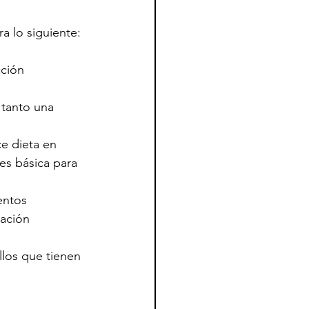
a lo siguiente:
ción 
 tanto una 
e dieta en 
es básica para 
entos 
ación 
los que tienen 