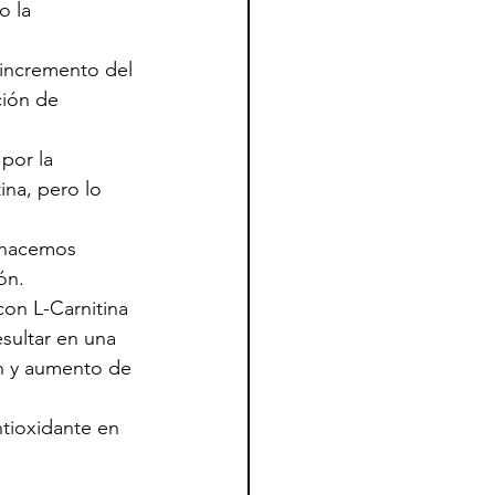
 la 
 incremento del 
ción de 
por la 
ina, pero lo 
 hacemos 
ón.
on L-Carnitina 
sultar en una 
n y aumento de 
ntioxidante en 