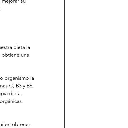
 mejorar su 
.
stra dieta la 
e obtiene una 
ro organismo la 
inas C, B3 y B6, 
pia dieta, 
orgánicas 
miten obtener 