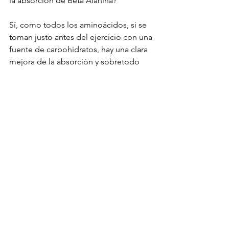
la absorción de Beta Alanina?
Sí, como todos los aminoácidos, si se 
toman justo antes del ejercicio con una 
fuente de carbohidratos, hay una clara 
mejora de la absorción y sobretodo 
del transporte a la musculatura, 
probablemente por la acción de la 
insulina y por una mayor irrigación 
sanguínea hacia los músculos (ver 
Tipton et. Al).
¿Porqué hay suplementos deportivos 
de Beta Alanina que contienen 
también Histidina?
Porque es el otro aminoácido 
constituyente de la Carnosina. Pero 
tomar suplementos deportivos con los 