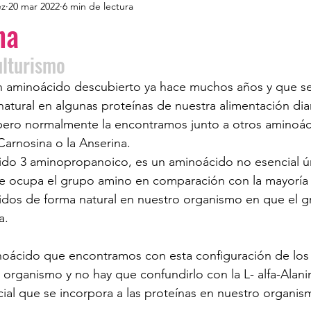
ez
20 mar 2022
6 min de lectura
na
lturismo  
un aminoácido descubierto ya hace muchos años y que s
atural en algunas proteínas de nuestra alimentación dia
, pero normalmente la encontramos junto a otros aminoá
arnosina o la Anserina.
ido 3 aminopropanoico, es un aminoácido no esencial ún
ue ocupa el grupo amino en comparación con la mayoría 
dos de forma natural en nuestro organismo en que el 
a.
inoácido que encontramos con esta configuración de los
o organismo y no hay que confundirlo con la L- alfa-Alani
al que se incorpora a las proteínas en nuestro organismo