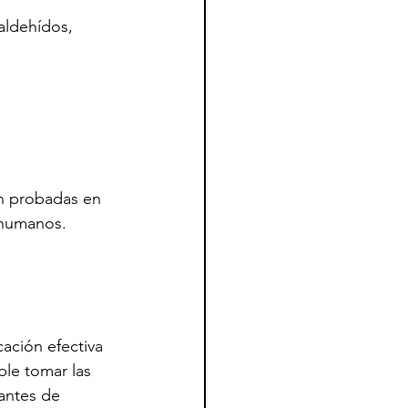
aldehídos, 
n probadas en 
 humanos.
cación efectiva 
ble tomar las 
antes de 