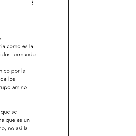
e
ria como es la 
cidos formando 
ico por la 
de los 
grupo amino 
 que se 
na que es un 
, no así la 