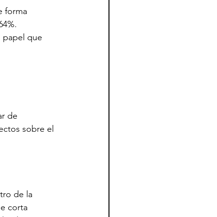
e forma 
 64%.
l papel que 
ar de 
ectos sobre el 
ro de la 
e corta 