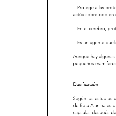
-  Protege a las prot
actúa sobretodo en e
-  En el cerebro, pr
-  Es un agente quel
Aunque hay algunas 
pequeños mamíferos 
Dosificación
Según los estudios co
de Beta Alanina es de
cápsulas después de 