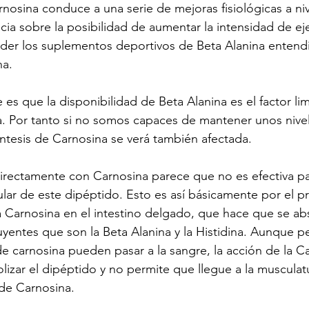
osina conduce a una serie de mejoras fisiológicas a niv
cia sobre la posibilidad de aumentar la intensidad de eje
nder los suplementos deportivos de Beta Alanina entend
na.
s que la disponibilidad de Beta Alanina es el factor limi
a. Por tanto si no somos capaces de mantener unos nivel
síntesis de Carnosina se verá también afectada.
irectamente con Carnosina parece que no es efectiva pa
ar de este dipéptido. Esto es así básicamente por el p
 la Carnosina en el intestino delgado, que hace que se a
yentes que son la Beta Alanina y la Histidina. Aunque 
de carnosina pueden pasar a la sangre, la acción de la C
lizar el dipéptido y no permite que llegue a la musculat
de Carnosina.