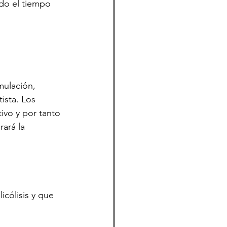
do el tiempo 
mulación, 
sta. Los 
ivo y por tanto 
ará la 
cólisis y que 