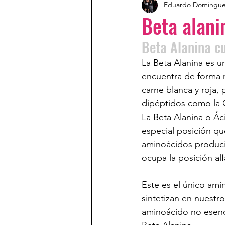
Eduardo Domingu
Beta alani
Beta Alanina cu
La Beta Alanina es 
encuentra de forma n
carne blanca y roja
dipéptidos como la C
La Beta Alanina o Ác
especial posición q
aminoácidos produci
ocupa la posición alf
Este es el único am
sintetizan en nuestr
aminoácido no esenci