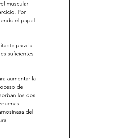
el muscular 
rcicio. Por 
iendo el papel 
tante para la 
es suficientes 
ra aumentar la 
roceso de 
bsorban los dos 
pequeñas 
arnosinasa del 
ura 