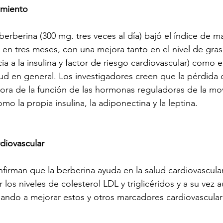
amiento
berberina (300 mg. tres veces al día) bajó el índice de m
,4 en tres meses, con una mejora tanto en el nivel de gra
ncia a la insulina y factor de riesgo cardiovascular) como 
ud en general. Los investigadores creen que la pérdida 
ra de la función de las hormonas reguladoras de la movi
mo la propia insulina, la adiponectina y la leptina.
rdiovascular
irman que la berberina ayuda en la salud cardiovascula
r los niveles de colesterol LDL y triglicéridos y a su vez 
dando a mejorar estos y otros marcadores cardiovascula