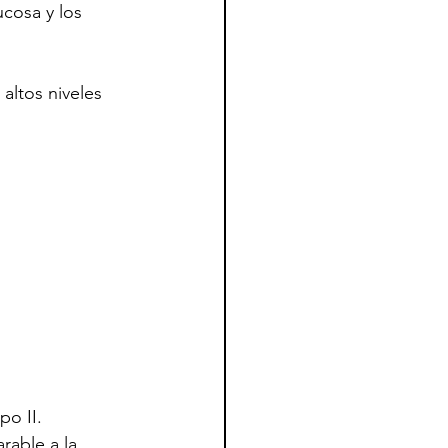
ucosa y los 
altos niveles 
po II. 
able a la 