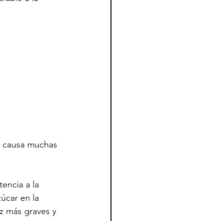
e causa muchas 
encia a la 
zúcar en la 
z más graves y 