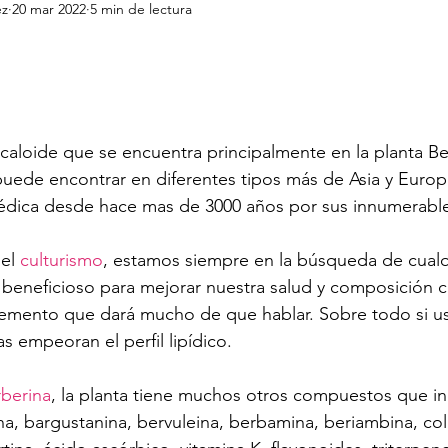
ez
20 mar 2022
5 min de lectura
lcaloide que se encuentra principalmente en la planta Ber
uede encontrar en diferentes tipos más de Asia y Europ
védica desde hace mas de 3000 años por sus innumerable
el 
culturismo
, estamos siempre en la búsqueda de cualq
eneficioso para mejorar nuestra salud y composición cor
lemento que dará mucho de que hablar. Sobre todo si us
s empeoran el perfil lipídico.
berina
, la planta tiene muchos otros compuestos que in
na, bargustanina, bervuleina, berbamina, beriambina, c