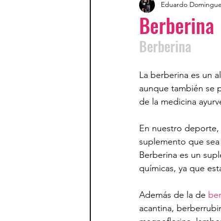
Eduardo Domingu
Berberina
Berberina
La berberina es un a
aunque también se p
de la medicina ayur
En nuestro deporte, 
suplemento que sea b
Berberina es un sup
químicas, ya que esta
Además de la de 
ber
acantina, berberrubi