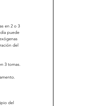
as en 2 o 3 
 día puede 
s exógenas 
ración del 
 en 3 tomas. 
 
camento.
ipio del 