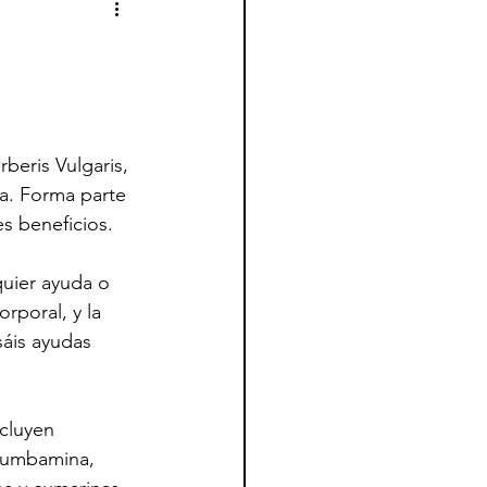
beris Vulgaris, 
a. Forma parte 
s beneficios.
uier ayuda o 
poral, y la 
áis ayudas 
cluyen 
olumbamina, 