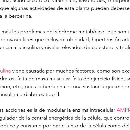
ina, ácido ascórbico, vitamina K, flavonoides, triterpen
que algunas actividades de esta planta pueden deberse 
a la berberina.
 más los problemas del síndrome metabólico, que son u
rdiovasculares que incluyen: obesidad, hipertensión arter
ncia a la insulina y niveles elevados de colesterol y trigl
ulina 
viene causada por muchos factores, como son exc
atos, falta de masa muscular, falta de ejercicio físico, 
ación, etc., pues la berberina es una sustancia que mejo
 insulina o diabetes tipo II.
s acciones es la de modular la enzima intracelular 
AMP
ulador de la central energética de la célula, que control
roduce y consume por parte tanto de la célula como del