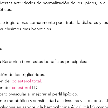
iversas actividades de normalización de los lípidos, la gl
éticos.
 se ingiere más comúnmente para tratar la diabetes y los 
 muchísimos mas beneficios.
s
 Berberina tiene estos beneficios principales:
ón de los triglicéridos.
n del 
colesterol total
.
n del 
colesterol
 LDL.
ardiovascular al mejorar el perfil lipídico.
e metabólico y sensibilidad a la insulina y la diabetes ti
 glucosa en sangre y la hemoglobina A1c (HbA1c) compar