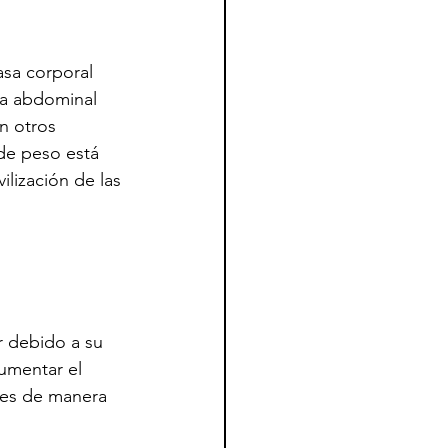
asa corporal 
sa abdominal 
en otros 
de peso está 
lización de las 
r debido a su 
aumentar el 
res de manera 