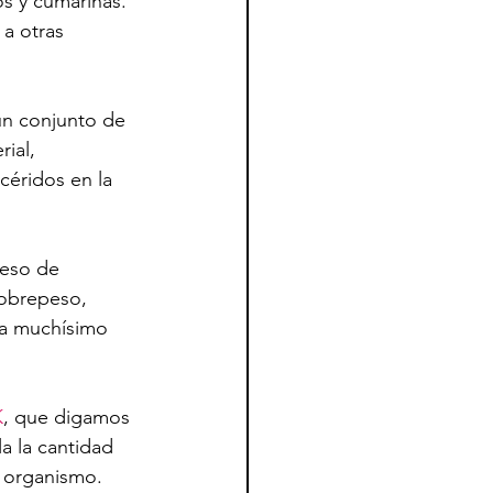
os y cumarinas. 
a otras 
n conjunto de 
ial, 
icéridos en la 
eso de 
sobrepeso, 
ra muchísimo 
K
, que digamos 
a la cantidad 
 organismo. 