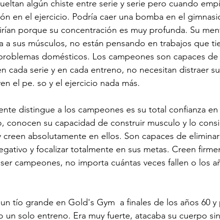
ueltan algún chiste entre serie y serie pero cuando emp
n en el ejercicio. Podría caer una bomba en el gimnasio
irían porque su concentración es muy profunda. Su ment
 a sus músculos, no están pensando en trabajos que ti
 problemas domésticos. Los campeones son capaces de 
en cada serie y en cada entreno, no necesitan distraer s
en el pe. so y el ejercicio nada más.
nte distingue a los campeones es su total confianza en 
, conocen su capacidad de construir musculo y lo consi
 y creen absolutamente en ellos. Son capaces de elimina
gativo y focalizar totalmente en sus metas. Creen firm
a ser campeones, no importa cuántas veces fallen o los a
n tío grande en Gold's Gym  a finales de los años 60 y 
lo un solo entreno. Era muy fuerte, atacaba su cuerpo sin