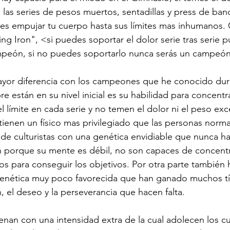
las series de pesos muertos, sentadillas y press de ban
es empujar tu cuerpo hasta sus límites mas inhumanos. 
ing Iron", <si puedes soportar el dolor serie tras serie 
mpeón, si no puedes soportarlo nunca serás un campeó
yor diferencia con los campeones que he conocido dura
e están en su nivel inicial es su habilidad para concentra
límite en cada serie y no temen el dolor ni el peso exce
ienen un físico mas privilegiado que las personas norma
e culturistas con una genética envidiable que nunca h
porque su mente es débil, no son capaces de concentrar
os para conseguir los objetivos. Por otra parte también h
 genética muy poco favorecida que han ganado muchos tí
, el deseo y la perseverancia que hacen falta.
an con una intensidad extra de la cual adolecen los cul