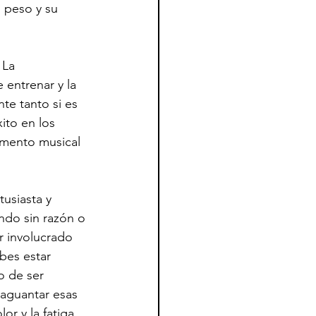
 peso y su 
 La 
entrenar y la 
te tanto si es 
ito en los 
umento musical 
usiasta y 
ndo sin razón o 
r involucrado 
bes estar 
 de ser 
 aguantar esas 
r y la fatiga 