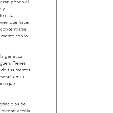
iezan ponen el 
 y 
e está 
enen que hacer 
concentrarse 
u mente con lo 
la genética 
guen. Tienes 
r de sus mentes 
emente en su 
ños que 
principios de 
 piedad y tenía 