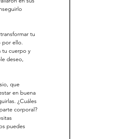
allaron en sus 
nseguirlo 
transformar tu 
por ello. 
 tu cuerpo y 
ple deseo, 
sio, que 
 estar en buena 
uirlas. ¿Cuáles 
parte corporal? 
sitas 
tos puedes 