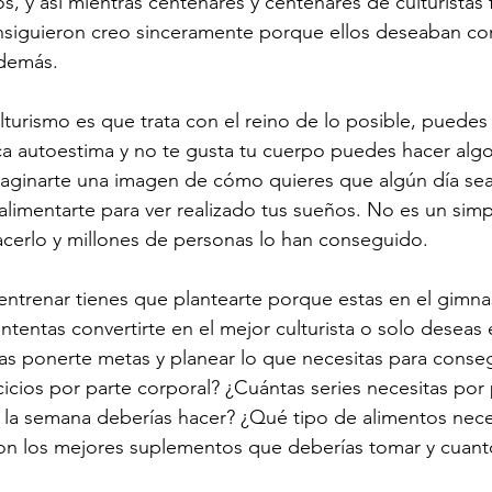
, y así mientras centenares y centenares de culturistas f
onsiguieron creo sinceramente porque ellos deseaban co
demás.
lturismo es que trata con el reino de lo posible, puedes 
ca autoestima y no te gusta tu cuerpo puedes hacer algo 
maginarte una imagen de cómo quieres que algún día sea
alimentarte para ver realizado tus sueños. No es un sim
cerlo y millones de personas lo han conseguido.
ntrenar tienes que plantearte porque estas en el gimna
intentas convertirte en el mejor culturista o solo deseas
tas ponerte metas y planear lo que necesitas para conseg
cicios por parte corporal? ¿Cuántas series necesitas por 
 la semana deberías hacer? ¿Qué tipo de alimentos nece
on los mejores suplementos que deberías tomar y cuan