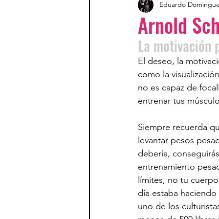
Eduardo Domingu
Arnold Sc
La motivación 
El deseo, la motivac
como la visualizació
no es capaz de focal
entrenar tus múscul
Siempre recuerda que
levantar pesos pesad
debería, conseguirás 
entrenamiento pesado
límites, no tu cuerp
día estaba haciendo
uno de los culturist