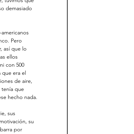
e, tuvimos que 
luso demasiado 
-americanos 
nco. Pero 
, así que lo 
as ellos 
ni con 500 
 que era el 
iones de aire, 
 tenía que 
iese hecho nada.
e, sus 
motivación, su 
barra por 