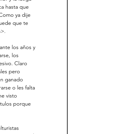
ca hasta que 
Como ya dije 
puede que te 
n>.
nte los años y 
rse, los 
sivo. Claro 
les pero 
an ganado 
se o les falta 
e visto 
tulos porque 
turistas 