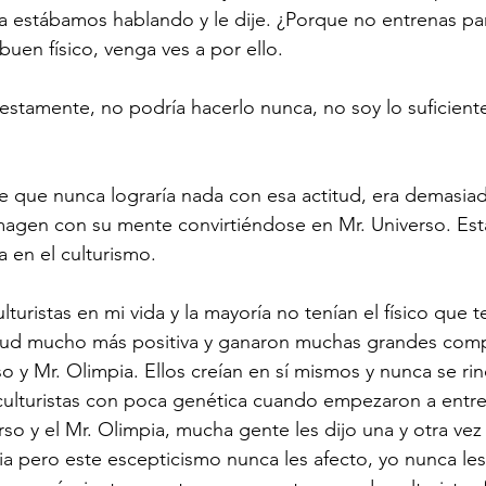
ía estábamos hablando y le dije. ¿Porque no entrenas par
buen físico, venga ves a por ello.
tamente, no podría hacerlo nunca, no soy lo suficien
 que nunca lograría nada con esa actitud, era demasiad
magen con su mente convirtiéndose en Mr. Universo. Est
a en el culturismo.
turistas en mi vida y la mayoría no tenían el físico que te
itud mucho más positiva y ganaron muchas grandes comp
so y Mr. Olimpia. Ellos creían en sí mismos y nunca se ri
culturistas con poca genética cuando empezaron a entre
rso y el Mr. Olimpia, mucha gente les dijo una y otra vez
ia pero este escepticismo nunca les afecto, yo nunca les