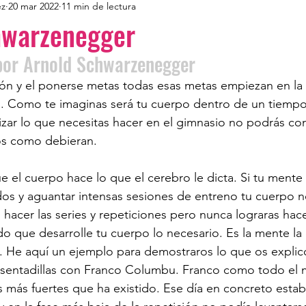
ez
20 mar 2022
11 min de lectura
hwarzenegger
por Arnold Schwarzenegger
ión y el ponerse metas todas esas metas empiezan en la 
n. Como te imaginas será tu cuerpo dentro de un tiempo,
izar lo que necesitas hacer en el gimnasio no podrás co
os como debieran.
 el cuerpo hace lo que el cerebro le dicta. Si tu mente
os y aguantar intensas sesiones de entreno tu cuerpo n
hacer las series y repeticiones pero nunca lograras hace
 que desarrolle tu cuerpo lo necesario. Es la mente la
o. He aquí un ejemplo para demostraros lo que os expli
 sentadillas con Franco Columbu. Franco como todo el
as más fuertes que ha existido. Ese día en concreto esta