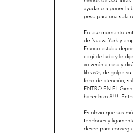
menos de 500 libras 
ayudarlo a poner la b
peso para una sola r
En ese momento entr
de Nueva York y empe
Franco estaba deprimi
cogí de lado y le dij
volverán a casa y di
libras>, de golpe s
foco de atención, sal
ENTRO EN EL Gimnasi
hacer hizo 8!!!. Ent
Es obvio que sus mús
tendones y ligamento
deseo para conseguir