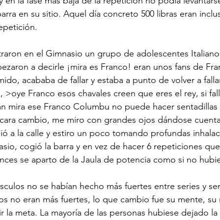
y en la fase más baja de la repetición no podía levantars
arra en su sitio. Aquel día concreto 500 libras eran inc
epetición.
aron en el Gimnasio un grupo de adolescentes Italiano
zaron a decirle ¡mira es Franco! eran unos fans de Fra
do, acababa de fallar y estaba a punto de volver a fallar
e, >oye Franco esos chavales creen que eres el rey, si fall
rán mira ese Franco Columbu no puede hacer sentadillas 
u cara cambio, me miro con grandes ojos dándose cuenta
ió a la calle y estiro un poco tomando profundas inhalac
o, cogió la barra y en vez de hacer 6 repeticiones que
onces se aparto de la Jaula de potencia como si no hub
culos no se habían hecho más fuertes entre series y seri
s no eran más fuertes, lo que cambio fue su mente, su 
 la meta. La mayoría de las personas hubiese dejado la 