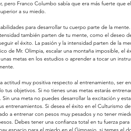
lar, pero Franco Columbo sabía que era más fuerte que el
superior a su miedo.
abilidades para desarrollar tu cuerpo parte de la mente.
ntensidad también parten de tu mente, como el deseo de 
guir el éxito. La pasión y la intensidad parten de la men
sico de Mr. Olimpia, escalar una montaña imposible, el éx
unas metas en los estudios o aprender a tocar un instr
mente.
a actitud muy positiva respecto al entrenamiento, ser ent
o tus objetivos. Si no tienes unas metas estarás entrena
 Sin una meta no puedes desarrollar la excitación y esta
 entrenamientos. Si desea el éxito en el Culturismo de
do a entrenar con pesos muy pesados y no tener miedo
esos. Debes tener una confianza total en tu fuerza para
ay espacio para el miedo en el Gimnasio, si temes el dolo