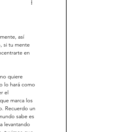
mente, así 
 si tu mente 
ncentrarte en 
 no quiere 
o lo hará como 
r el 
 que marca los 
co. Recuerdo un 
 mundo sabe es 
ba levantando 