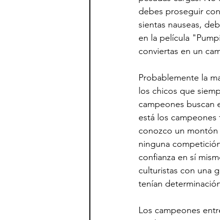
debes proseguir con 
sientas nauseas, deb
en la película "Pump
conviertas en un ca
Probablemente la ma
los chicos que siempr
campeones buscan el 
está los campeones t
conozco un montón d
ninguna competición 
confianza en sí mism
culturistas con una
tenían determinación
Los campeones entren