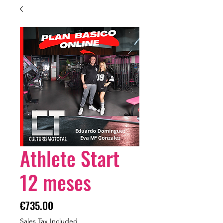
Athlete Start
12 meses
Price
€735.00
Sales Tax Included