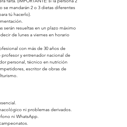
iera falta. (IMPORTANTE: si la persona 2
no se mandarán 2 o 3 dietas diferentes
ara tú hacerlo).
ementación.
as serán resueltas en un plazo máximo
 decir de lunes a viernes en horario
rofesional con más de 30 años de
de profesor y entrenador nacional de
ador personal, técnico en nutrición
mpetidores, escritor de obras de
lturismo.
esencial.
macológico ni problemas derivados.
léfono ni WhatsApp.
 campeonatos.