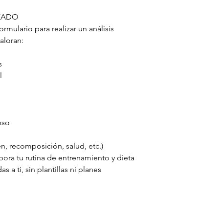
IZADO
mulario para realizar un análisis
aloran:
s
l
nso
n, recomposición, salud, etc.)
bora tu rutina de entrenamiento y dieta
a ti, sin plantillas ni planes