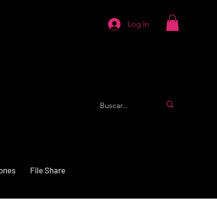
Log In
iones
File Share