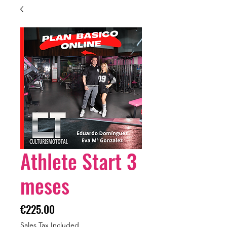
Athlete Start 3
meses
Price
€225.00
Sales Tax Included