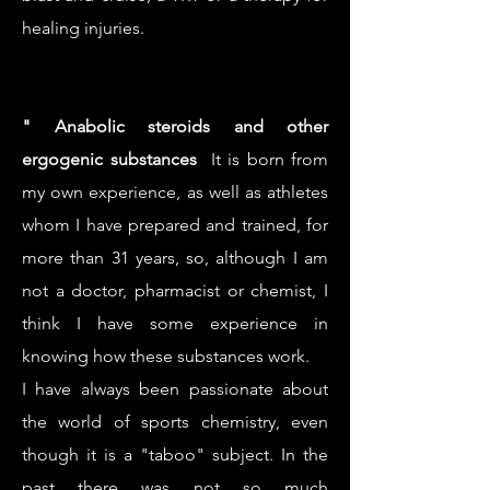
healing injuries.
"
Anabolic steroids and other
ergogenic substances
It is born from
my own experience, as well as athletes
whom I have prepared and trained, for
more than 31 years, so, although I am
not a doctor, pharmacist or chemist, I
think I have some experience in
knowing how these substances work.
I have always been passionate about
the world of sports chemistry, even
though it is a "taboo" subject. In the
past there was not so much