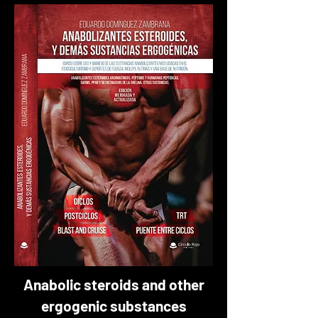
Anabolic steroids and other
ergogenic substances