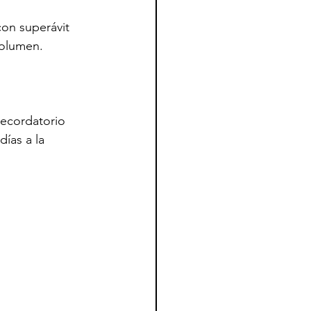
con superávit 
volumen.
recordatorio 
ías a la 