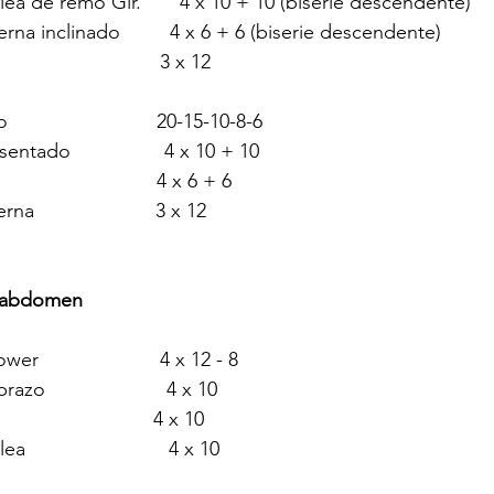
ea de remo Gir.       4 x 10 + 10 (biserie descendente)
rna inclinado         4 x 6 + 6 (biserie descendente)
                        3 x 12 
                        20-15-10-8-6 
ntado                 4 x 10 + 10
                        4 x 6 + 6
                   3 x 12                                               
 abdomen
r                      4 x 12 - 8
zo                      4 x 10
                          4 x 10
                        4 x 10