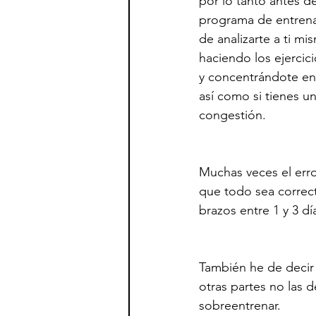
por lo tanto antes d
programa de entren
de analizarte a ti mi
haciendo los ejercic
y concentrándote en 
así como si tienes u
congestión. 
Muchas veces el erro
que todo sea correc
brazos entre 1 y 3 
También he de decir 
otras partes no las 
sobreentrenar.