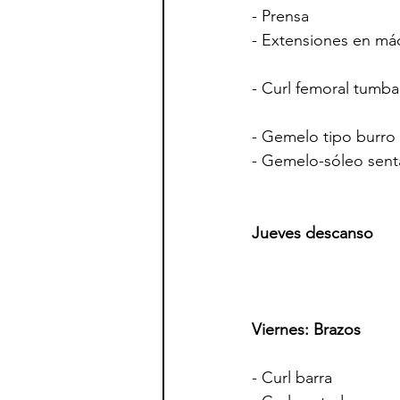
- Prensa                     
- Extensiones en máquin
- Curl femoral tumbado  
- Gemelo tipo burro      
- Gemelo-sóleo sentado 
Jueves descanso
Viernes: Brazos
- Curl barra               