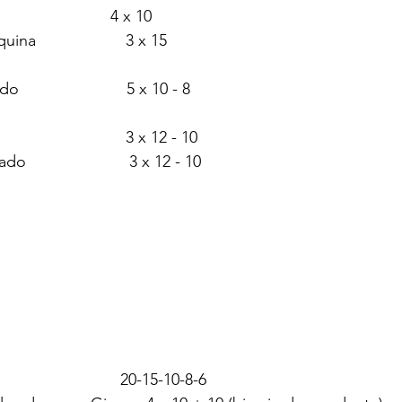
                        4 x 10
a                    3 x 15
                      5 x 10 - 8
                       3 x 12 - 10
                      3 x 12 - 10
                           20-15-10-8-6 