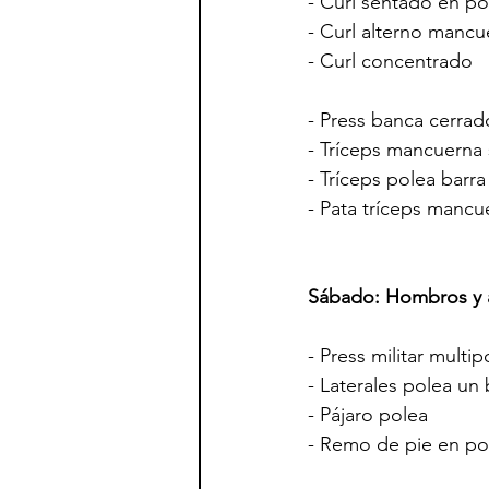
- Curl sentado en pol
- Curl alterno mancue
- Curl concentrado        
- Press banca cerrado   
- Tríceps mancuerna se
- Tríceps polea barra     
- Pata tríceps mancuerna   
Sábado: Hombros y
- Press militar multipowe
- Laterales polea un bra
- Pájaro polea             
- Remo de pie en polea  