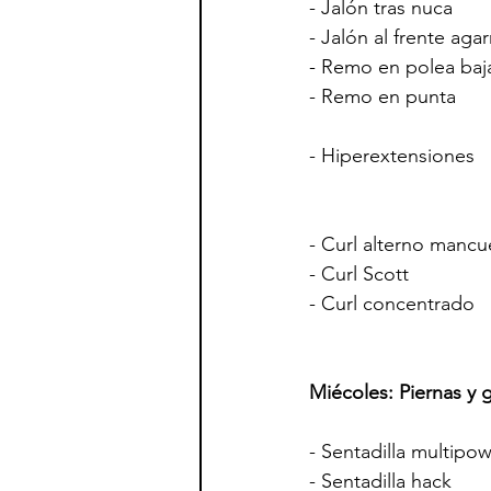
- Jalón tras nuca          
- Jalón al frente agarr
- Remo en polea baja 
- Remo en punta           
- Hiperextensiones       
- Curl alterno mancuer
- Curl Scott              
- Curl concentrado       
Miécoles: Piernas y 
- Sentadilla multipower  
- Sentadilla hack          