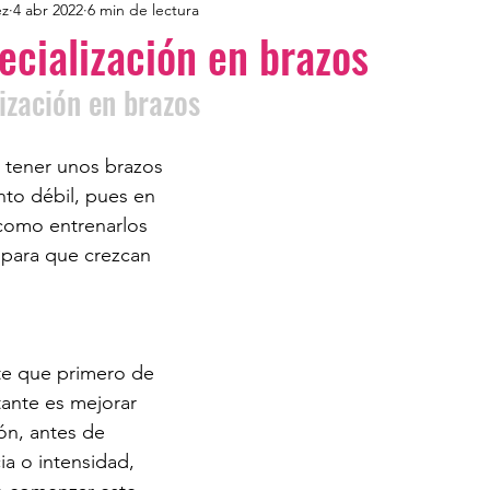
ez
4 abr 2022
6 min de lectura
ecialización en brazos
ización en brazos
 tener unos brazos 
nto débil, pues en
 como entrenarlos 
para que crezcan
te que primero de 
ante es mejorar 
ón, antes de 
ia o intensidad, 