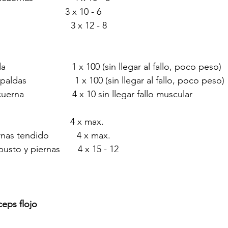
                         3 x 10 - 6
                         3 x 12 - 8
                        1 x 100 (sin llegar al fallo, poco peso)
ldas                   1 x 100 (sin llegar al fallo, poco peso)
na                   4 x 10 sin llegar fallo muscular
                       4 x max.
as tendido           4 x max.
sto y piernas       4 x 15 - 12
ceps flojo