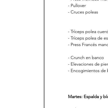
- Pullover                   
- Cruces poleas           
- Tríceps polea cuerda  
- Tríceps polea de espa
- Press Francés mancuer
- Crunch en banco        
- Elevaciones de piern
- Encogimientos de bu
Martes: Espalda y bí