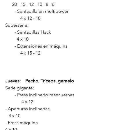
      20 - 15 - 12 - 10 - 8 - 6  
        - Sentadilla en multipower                
             4 x 12 - 10
Superserie:
        - Sentadillas Hack                               
          4 x 10
        - Extensiones en máquina                 
             4 x 15 - 12
Jueves:    Pecho, Tríceps, gemelo
Serie gigante:  
        - Press inclinado mancuernas           
              4 x 12      
- Aperturas inclinadas                                
   4 x 10
- Press máquina                                           
4 x 10