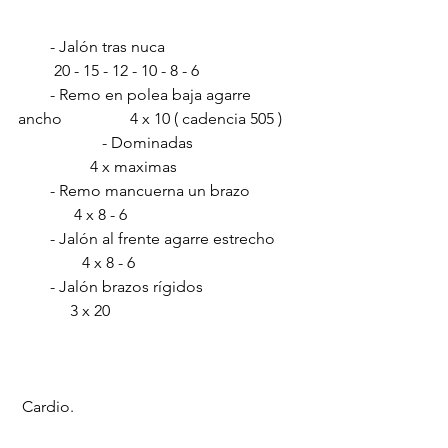
        - Jalón tras nuca                                  
         20 - 15 - 12 - 10 - 8 - 6      
        - Remo en polea baja agarre 
ancho                 4 x 10 ( cadencia 505 )     
                     - Dominadas                           
                  4 x maximas     
        - Remo mancuerna un brazo             
              4 x 8 - 6 
        - Jalón al frente agarre estrecho      
                4 x 8 - 6  
        - Jalón brazos rígidos                        
             3 x 20
 Cardio.