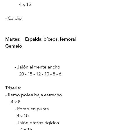
            4 x 15
- Cardio
Martes:    Espalda, bíceps, femoral 
Gemelo
        - Jalón al frente ancho                       
            20 - 15 - 12 - 10 - 8 - 6                      
Triserie:
- Remo polea baja estrecho                      
     4 x 8 
        - Remo en punta                                 
          4 x 10 
        - Jalón brazos rígidos                        
             4 x 15    