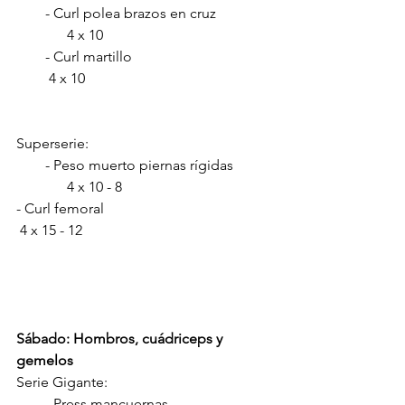
        - Curl polea brazos en cruz               
              4 x 10
        - Curl martillo                                       
         4 x 10 
Superserie:
        - Peso muerto piernas rígidas           
              4 x 10 - 8
- Curl femoral                                              
 4 x 15 - 12
Sábado: Hombros, cuádriceps y 
gemelos
Serie Gigante:
        - Press mancuernas                             