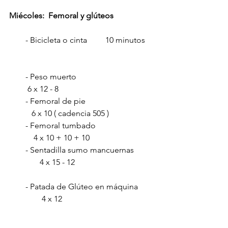
Miécoles:  Femoral y glúteos
        - Bicicleta o cinta         10 minutos
        - Peso muerto                                      
         6 x 12 - 8
        - Femoral de pie                                 
           6 x 10 ( cadencia 505 )       
        - Femoral tumbado                            
            4 x 10 + 10 + 10         
        - Sentadilla sumo mancuernas         
               4 x 15 - 12         
        - Patada de Glúteo en máquina       
                4 x 12