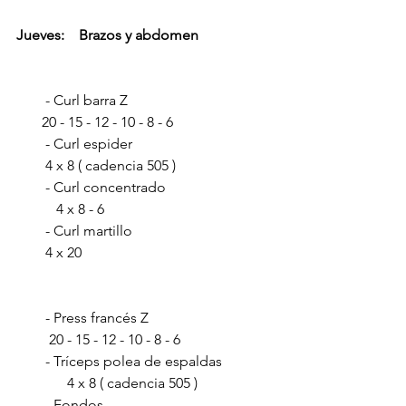
Jueves:    Brazos y abdomen  
        - Curl barra Z                                        
       20 - 15 - 12 - 10 - 8 - 6      
        - Curl espider                                       
        4 x 8 ( cadencia 505 )         
        - Curl concentrado                             
           4 x 8 - 6   
        - Curl martillo                                       
        4 x 20
        - Press francés Z                                  
         20 - 15 - 12 - 10 - 8 - 6    
        - Tríceps polea de espaldas              
              4 x 8 ( cadencia 505 ) 
        - Fondos                                               