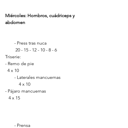
Miércoles: Hombros, cuádriceps y 
abdomen
        - Press tras nuca                                  
         20 - 15 - 12 - 10 - 8 - 6        
Triserie:
- Remo de pie                                             
  4 x 10
        - Laterales mancuernas                      
            4 x 10 
- Pájaro mancuernas                                   
   4 x 15
        - Prensa                                                 