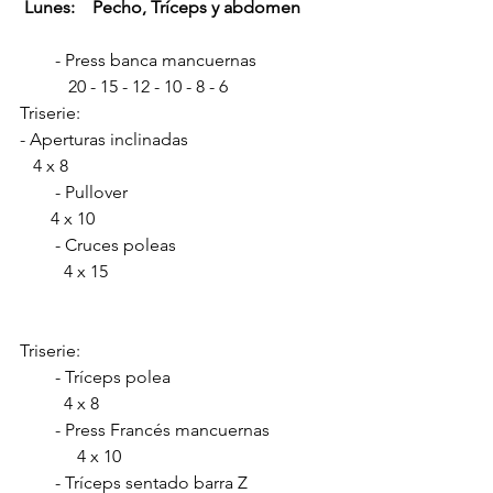
 Lunes:    Pecho, Tríceps y abdomen
        - Press banca mancuernas                 
           20 - 15 - 12 - 10 - 8 - 6        
Triserie:
- Aperturas inclinadas                                
   4 x 8 
        - Pullover                                              
       4 x 10                           
        - Cruces poleas                                   
          4 x 15
Triserie:
        - Tríceps polea                                    
          4 x 8
        - Press Francés mancuernas              
             4 x 10
        - Tríceps sentado barra Z                   