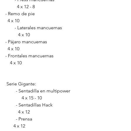
          4 x 12 - 8       
- Remo de pie                                             
  4 x 10 
        - Laterales mancuernas                      
           4 x 10 
- Pájaro mancuernas                                   
  4 x 10 
- Frontales mancuernas                             
    4 x 10
 Serie Gigante:
         - Sentadilla en multipower               
              4 x 15 - 10
         - Sentadillas Hack                              
           4 x 12
         - Prensa                                                
       4 x 12 