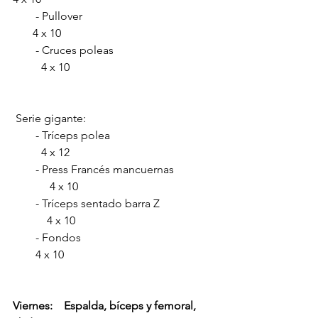
        - Pullover                                              
       4 x 10                              
        - Cruces poleas                                   
          4 x 10 
 Serie gigante:
        - Tríceps polea                                    
          4 x 12 
        - Press Francés mancuernas              
             4 x 10
        - Tríceps sentado barra Z                   
            4 x 10 
        - Fondos                                               
        4 x 10
Viernes:    Espalda, bíceps y femoral, 