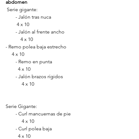
abdomen
 Serie gigante:
        - Jalón tras nuca                                  
         4 x 10
        - Jalón al frente ancho                       
            4 x 10 
- Remo polea baja estrecho                      
     4 x 10
        - Remo en punta                                 
          4 x 10
        - Jalón brazos rígidos                        
             4 x 10 
Serie Gigante:                
        - Curl mancuernas de pie                  
             4 x 10        
        - Curl polea baja                                 
          4 x 10