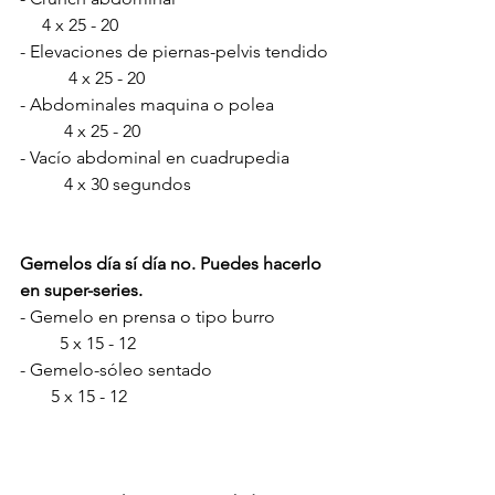
     4 x 25 - 20              
- Elevaciones de piernas-pelvis tendido 
           4 x 25 - 20
- Abdominales maquina o polea             
          4 x 25 - 20
- Vacío abdominal en cuadrupedia          
          4 x 30 segundos          
Gemelos día sí día no. Puedes hacerlo 
en super-series.
- Gemelo en prensa o tipo burro             
         5 x 15 - 12
- Gemelo-sóleo sentado                           
       5 x 15 - 12