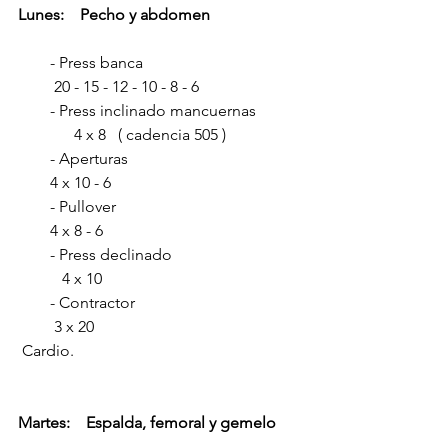
Lunes:    Pecho y abdomen  
        - Press banca                                       
         20 - 15 - 12 - 10 - 8 - 6      
        - Press inclinado mancuernas           
              4 x 8   ( cadencia 505 )       
        - Aperturas                                           
        4 x 10 - 6
        - Pullover                                              
        4 x 8 - 6
        - Press declinado                                
           4 x 10
        - Contractor                                         
         3 x 20
 Cardio.              
Martes:    Espalda, femoral y gemelo