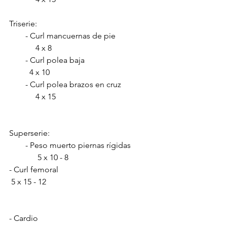
Triserie:            
        - Curl mancuernas de pie                  
             4 x 8        
        - Curl polea baja                                 
          4 x 10   
        - Curl polea brazos en cruz               
             4 x 15
Superserie:
        - Peso muerto piernas rígidas           
              5 x 10 - 8
- Curl femoral                                              
 5 x 15 - 12
- Cardio       