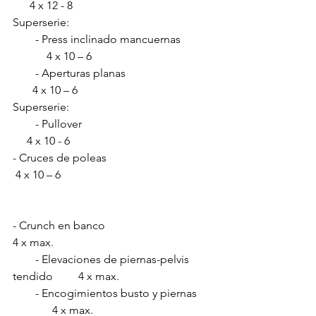
      4 x 12 - 8  
Superserie:       
        - Press inclinado mancuernas           
            4 x 10 – 6 
        - Aperturas planas                               
       4 x 10 – 6
Superserie:        
        - Pullover                                              
     4 x 10 - 6
- Cruces de poleas                                     
 4 x 10 – 6
- Crunch en banco                                      
4 x max.
        - Elevaciones de piernas-pelvis 
tendido         4 x max.
        - Encogimientos busto y piernas     
              4 x max.