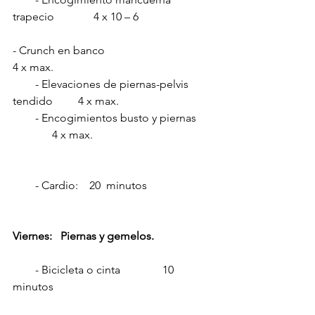
trapecio              4 x 10 – 6 
- Crunch en banco                                      
4 x max.
        - Elevaciones de piernas-pelvis 
tendido         4 x max.
        - Encogimientos busto y piernas     
              4 x max.
        - Cardio:    20  minutos
Viernes:   Piernas y gemelos.
        - Bicicleta o cinta               10 
minutos