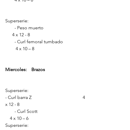
Superserie:
        - Peso muerto                                      
      4 x 12 - 8
        - Curl femoral tumbado                     
         4 x 10 – 8
Miercoles:    Brazos
Superserie:
- Curl barra Z                                            4 
x 12 - 8         
        - Curl Scott                                           
    4 x 10 – 6
Superserie:               