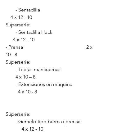
        - Sentadilla                                           
    4 x 12 - 10
Superserie:
        - Sentadilla Hack                                 
      4 x 12 - 10
- Prensa                                                   2 x 
10 - 8 
Superserie:
        - Tijeras mancuernas                          
        4 x 10 – 8
        - Extensiones en máquina                 
          4 x 10 - 8         
Superserie:               
        - Gemelo tipo burro o prensa          
             4 x 12 - 10
- Gemelo-sóleo sentado                           