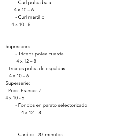
        - Curl polea baja                                 
       4 x 10 – 6
        - Curl martillo                                       
     4 x 10 - 8
Superserie:
        - Tríceps polea cuerda                       
         4 x 12 – 8
- Tríceps polea de espaldas                      
   4 x 10 – 6
Superserie:
- Press Francés Z                                       
4 x 10 - 6         
        - Fondos en parato selectorizado    
             4 x 12 – 8
        - Cardio:   20  minutos