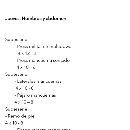
Jueves: Hombros y abdomen
Superserie:
        - Press militar en multipower            
           4 x 12 - 8
        - Press mancuerna sentado               
          4 x 10 – 6
Superserie:
        - Laterales mancuernas                      
         4 x 10 - 8         
        - Pájaro mancuernas                           
        4 x 10 – 8
Superserie:
- Remo de pie                                            
4 x 10 - 8
        - Encogimiento mancuerna 