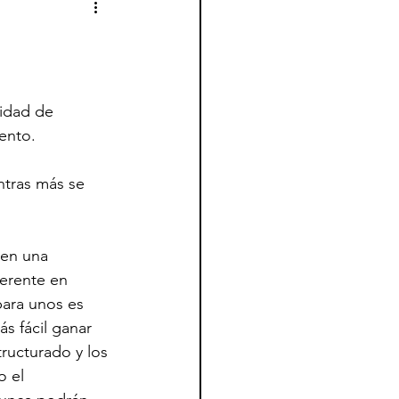
tidad de 
ento. 
ntras más se 
en una 
erente en 
para unos es 
s fácil ganar 
ructurado y los 
o el 