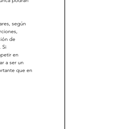
nunca podrán 
ares, según 
ciones, 
ción de 
 Si 
petir en 
ar a ser un 
ortante que en 