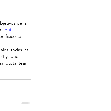
bjetivos de la 
n 
aquí.
n físico te 
les, todas las 
 Physique, 
rismototal team.