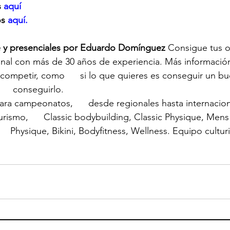
 
aquí
os
 aquí.
e y presenciales por Eduardo Domínguez
 Consigue tus o
nal con más de 30 años de experiencia. Más informació
 competir, como      si lo que quieres es conseguir un bue
    conseguirlo.
ra campeonatos,      desde regionales hasta internaciona
urismo,      Classic bodybuilding, Classic Physique, Mens
   Physique, Bikini, Bodyfitness, Wellness. Equipo cultu