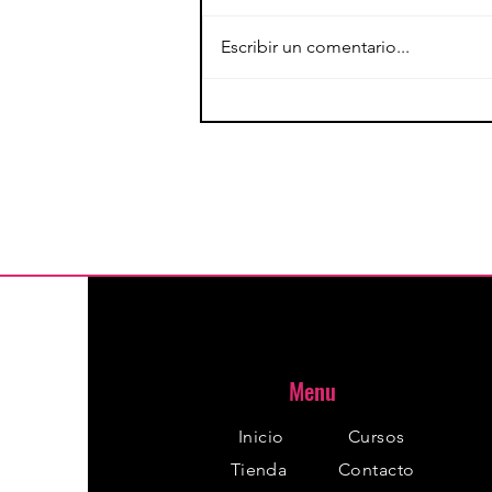
Escribir un comentario...
Guia para princpiantes
Menu
Inicio
Cursos
Tienda
Contacto