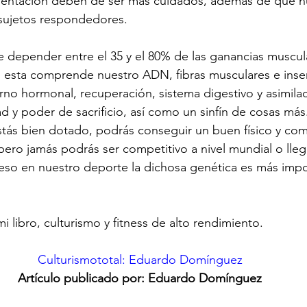
mentación deben de ser más cuidados, además de que 
s sujetos respondedores. 
 depender entre el 35 y el 80% de las ganancias muscul
 esta comprende nuestro ADN, fibras musculares e inser
rno hormonal, recuperación, sistema digestivo y asimila
d y poder de sacrificio, así como un sinfín de cosas más.
tás bien dotado, podrás conseguir un buen físico y com
pero jamás podrás ser competitivo a nivel mundial o lleg
 eso en nuestro deporte la dichosa genética es más imp
 libro, culturismo y fitness de alto rendimiento.
Culturismototal: Eduardo Domínguez
Artículo publicado por: Eduardo Domínguez