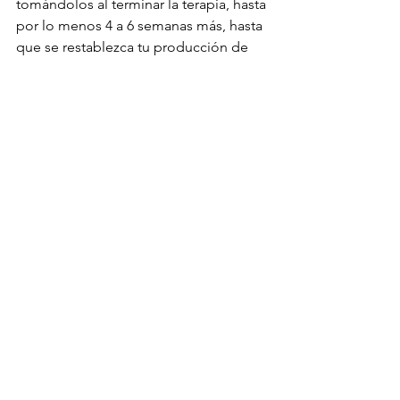
tomándolos al terminar la terapia, hasta 
por lo menos 4 a 6 semanas más, hasta 
que se restablezca tu producción de 
testosterona. Ya que si no lo haces 
correctamente, puedes tener 
problemas de acné y la caída acelerada 
del cabello, falta de libido, así como la 
posibilidad de ginecomastia.
Culturismototal: Eduardo Domínguez
Artículo publicado por: Eduardo 
Domínguez
Mis libros 
aquí
Cursos profesionales 
aquí
Planes personalizados
 aquí.
Preparaciones online y presenciales 
por Eduardo Domínguez
 Consigue tus 
objetivos de la mano de un profesional 