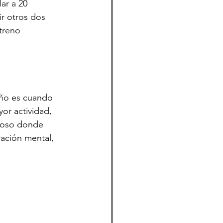
ar a 20 
ir otros dos 
ntreno
eño es cuando 
or actividad, 
cioso donde 
ración mental, 