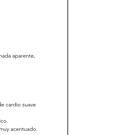
nada aparente, 
de cardio suave 
ico.
o muy acentuado.