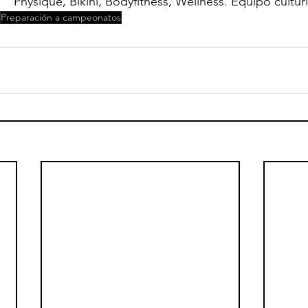
   Physique, Bikini, Bodyfitness, Wellness. Equipo cultu
Preparación a campeonatos