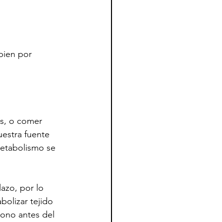
bien por 
es, o comer 
estra fuente 
metabolismo se 
lazo, por lo 
bolizar tejido 
bono antes del 