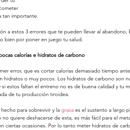
der tu 
 cometer 
a tan importante. 
ión a estos 3 errores que te pueden llevar al abandono, 
o bien por poner en juego tu salud.
pocas calorías e hidratos de carbono
imer error, que es cortar calorías demasiado tiempo ant
n hidratos o muy pocos. Los hidratos de carbono son nu
y si estos faltan el entreno no es de buena calidad y tu 
jada de tu producción tiroidea.
hecho para sobrevivir y la 
grasa
 es el sustento a largo p
 no quiere deshacerse de esta, es más fácil para el meta
n ciertas ocasiones. Por lo tanto meter hidratos de car