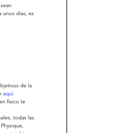
 sean 
 unos días, es 
bjetivos de la 
n 
aquí.
n físico te 
les, todas las 
 Physique, 