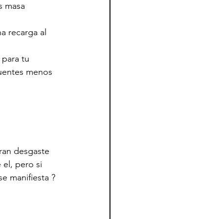
s masa 
a recarga al 
para tu 
 fuentes menos 
gran desgaste 
el, pero si 
e manifiesta ?