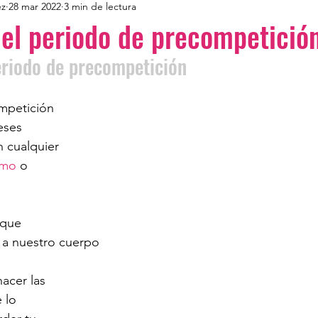
ez
28 mar 2022
3 min de lectura
 el periodo de precompetició
eriodo de precompetición
mpetición 
eses 
 cualquier 
smo
 o 
 que 
 a nuestro cuerpo 
acer las 
 lo 