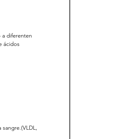
 a diferenten 
e ácidos 
la sangre.(VLDL, 