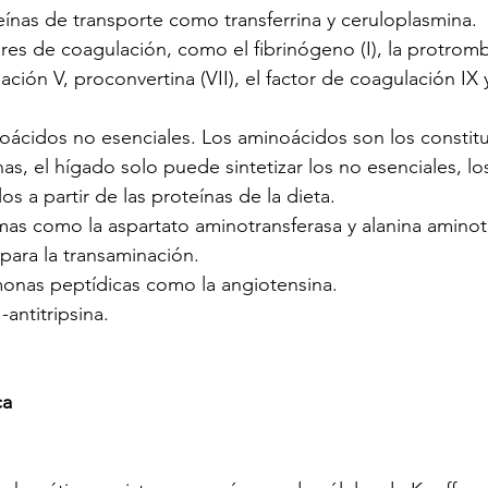
eínas de transporte como transferrina y ceruloplasmina.
ores de coagulación, como el fibrinógeno (I), la protrombin
ación V, proconvertina (VII), el factor de coagulación IX y
noácidos no esenciales. Los aminoácidos son los constit
nas, el hígado solo puede sintetizar los no esenciales, lo
os a partir de las proteínas de la dieta.
mas como la aspartato aminotransferasa y alanina aminot
para la transaminación.
monas peptídicas como la angiotensina.
-antitripsina.
ca