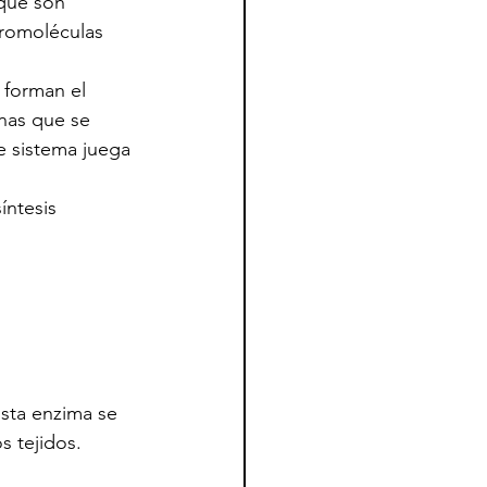
que son 
cromoléculas 
 forman el 
nas que se 
e sistema juega 
íntesis 
sta enzima se 
s tejidos.