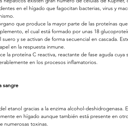
es hepáticos existen gran número de células de Kupffer, 
dentes en el hígado que fagocitan bacterias, virus y ma
anismo.
 órgano que produce la mayor parte de las proteínas que
plemento, el cual está formado por unas 18 glucoproteí
 suero y se activan de forma secuencial en cascada. Est
apel en la respuesta inmune.
e la proteína C reactiva, reactante de fase aguda cuya s
rablemente en los procesos inflamatorios.
a sangre
del etanol gracias a la enzima alcohol-deshidrogenasa. E
palmente en hígado aunque también está presente en otro
de numerosas toxinas.