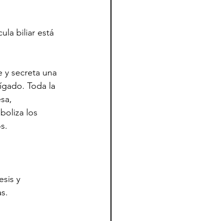
la biliar está 
e y secreta una 
ígado. Toda la 
sa, 
oliza los 
s.
sis y 
s.