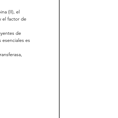
a (II), el 
 el factor de 
uyentes de 
s esenciales es 
ransferasa, 