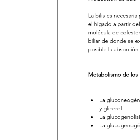
La bilis es necesaria
el hígado a partir de
molécula de colestero
biliar de donde se e
posible la absorción
Metabolismo de los 
La gluconeogénes
y glicerol.
La glucogenolisi
La glucogenogén