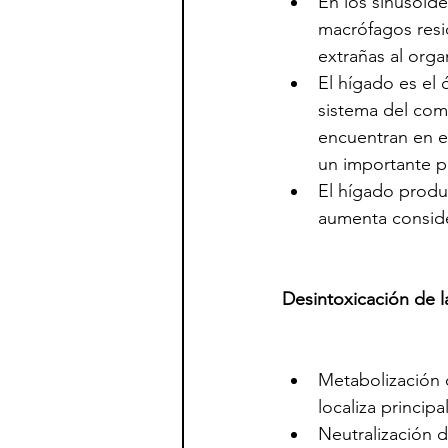
En los sinusoid
macrófagos resi
extrañas al org
El hígado es el
sistema del com
encuentran en el
un importante p
El hígado produc
aumenta conside
Desintoxicación de l
Metabolización 
localiza princi
Neutralización 