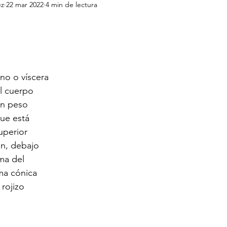
ez
22 mar 2022
4 min de lectura
no o víscera 
l cuerpo 
n peso 
ue está 
uperior 
n, debajo 
ma del 
ma cónica 
rojizo 