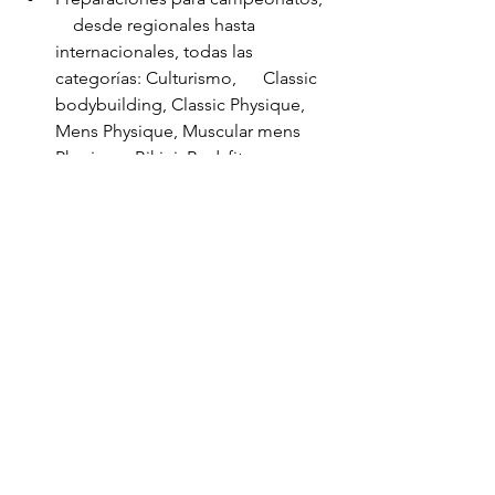
    desde regionales hasta 
internacionales, todas las 
categorías: Culturismo,      Classic 
bodybuilding, Classic Physique, 
Mens Physique, Muscular mens      
Physique, Bikini, Bodyfitness, 
Wellness. Equipo culturismototal 
team.
Consejos
Hormonas y funcionamiento
Consejos
Ver todo
Entradas recientes