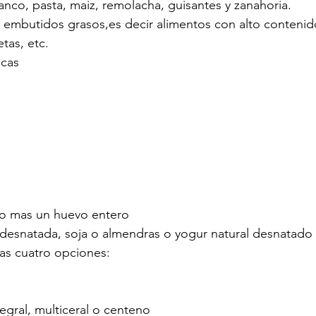
lanco, pasta, maiz, remolacha, guisantes y zanahoria.
, embutidos grasos,es decir alimentos con alto contenid
etas, etc.
icas
vo mas un huevo entero
 desnatada, soja o almendras o yogur natural desnatado 
as cuatro opciones: 
tegral, multiceral o centeno