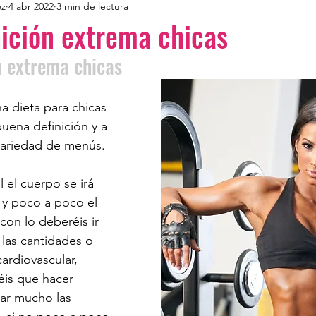
ez
4 abr 2022
3 min de lectura
nición extrema chicas
n extrema chicas
 dieta para chicas 
uena definición y a 
 variedad de menús. 
el cuerpo se irá 
 y poco a poco el 
 con lo deberéis ir 
las cantidades o 
ardiovascular, 
éis que hacer 
ar mucho las 