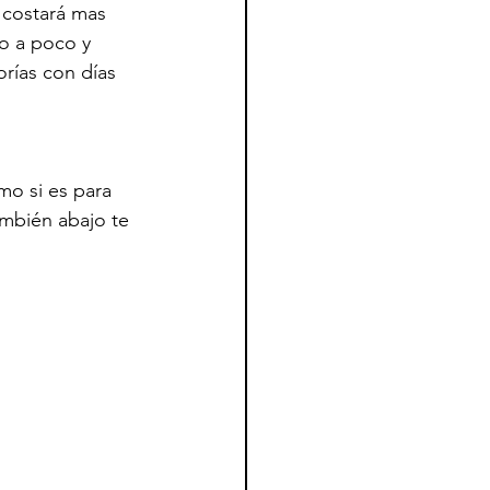
 costará mas 
co a poco y 
rías con días 
mo si es para 
ambién abajo te 