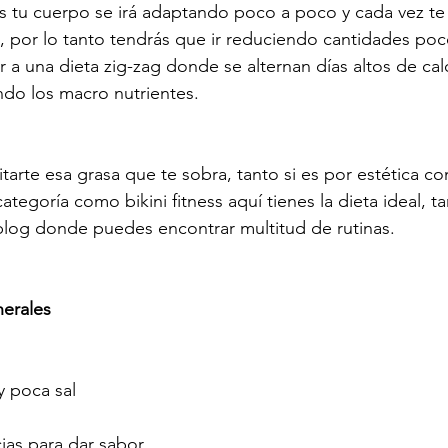
 tu cuerpo se irá adaptando poco a poco y cada vez te
sa, por lo tanto tendrás que ir reduciendo cantidades po
 a una dieta zig-zag donde se alternan días altos de calo
ando los macro nutrientes.
itarte esa grasa que te sobra, tanto si es por estética co
tegoría como bikini fitness aquí tienes la dieta ideal, t
blog donde puedes encontrar multitud de rutinas.
erales
 poca sal
cias para dar sabor