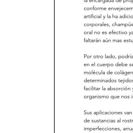
la encargada de prop
conforme envejecemos
artificial y la ha ad
corporales, champús
oral no es efectivo 
faltarán aún mas est
Por otro lado, podrí
en el cuerpo debe ser
molécula de colágeno
determinados tejidos.
facilitar la absorció
organismo que nos i
Sus aplicaciones van 
de sustancias al ros
imperfecciones, arru