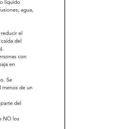
o líquido 
fusiones, agua, 
reducir el 
 caída del 
).
ersonas con 
aja en 
o. Se 
l menos de un 
 parte del 
ro NO los 