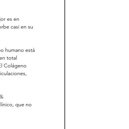
or es en 
orbe casi en su 
po humano está 
n total 
El Colágeno 
iculaciones, 
8% 
ínico, que no 