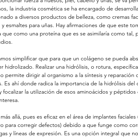
orcionar fuerza a huesos, piel, cabello y uñas, se va pe
, la industria cosmética se ha encargado de desarrolla
icionado a diversos productos de belleza, como cremas faci
 y esmaltes para uñas. Hay afirmaciones de que este to
ya que como una proteína que es se asimilaría como tal,
udios.
amos simplificar que para que un colágeno se pueda absor
 hidrolizado. Realizar una hidrólisis, o rotura, específica
 permite dirigir al organismo a la síntesis y reparación 
 Es ahí donde radica la importancia de la hidrólisis del
n y focalizar la utilización de esos aminoácidos y péptidos
nteresa.
más allá, pues es eficaz en el área de implantes faciales
tro para corregir defectos) debido a que funge como cor
gas y líneas de expresión. Es una opción integral que no