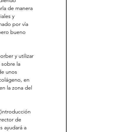
rdiendo 
rla de manera 
ales y 
mado por vía 
 pero bueno 
ber y utilizar 
 sobre la 
de unos 
 colágeno, en 
 en la zona del 
 (introducción 
rector de 
s ayudará a 