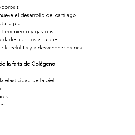
oporosis 
ueve el desarrollo del cartílago 
ta la piel 
treñimiento y gastritis 
edades cardiovasculares 
 la celulitis y a desvanecer estrías 
e la falta de Colágeno
a elasticidad de la piel 
r 
res 
res 