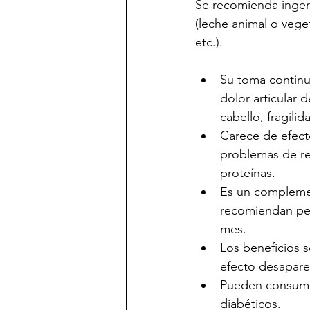
Se recomienda ingeri
(leche animal o veget
etc.).
Su toma continu
dolor articular d
cabello, fragili
Carece de efect
problemas de re
proteínas.
Es un compleme
recomiendan per
mes.
Los beneficios s
efecto desapare
Pueden consumirl
diabéticos.