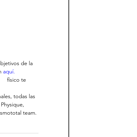
bjetivos de la 
n 
aquí.
  físico te 
les, todas las 
 Physique, 
rismototal team.